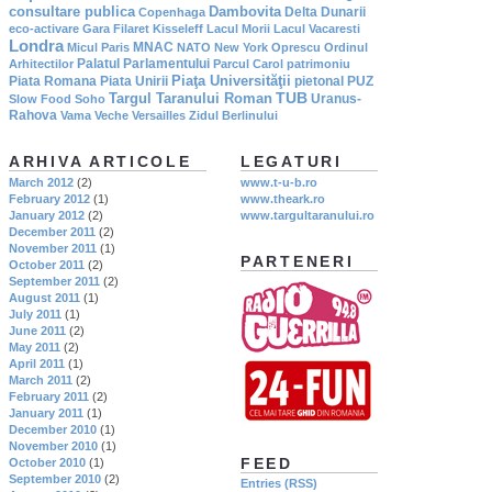
consultare publica
Dambovita
Delta Dunarii
Copenhaga
eco-activare
Gara Filaret
Kisseleff
Lacul Morii
Lacul Vacaresti
Londra
MNAC
Micul Paris
NATO
New York
Oprescu
Ordinul
Palatul Parlamentului
Arhitectilor
Parcul Carol
patrimoniu
Piaţa Universităţii
Piata Romana
Piata Unirii
pietonal
PUZ
TUB
Targul Taranului Roman
Uranus-
Slow Food
Soho
Rahova
Vama Veche
Versailles
Zidul Berlinului
ARHIVA ARTICOLE
LEGATURI
March 2012
(2)
www.t-u-b.ro
February 2012
(1)
www.theark.ro
January 2012
(2)
www.targultaranului.ro
December 2011
(2)
November 2011
(1)
PARTENERI
October 2011
(2)
September 2011
(2)
August 2011
(1)
July 2011
(1)
June 2011
(2)
May 2011
(2)
April 2011
(1)
March 2011
(2)
February 2011
(2)
January 2011
(1)
December 2010
(1)
November 2010
(1)
FEED
October 2010
(1)
September 2010
(2)
Entries (RSS)