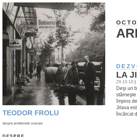
OCTO
AR
DEZV
LA J
29.10.10
|
Deşi un b
stârneşte 
împins dej
Jilava est
TEODOR FROLU
încărcat 
despre problemele orasului
DESPRE