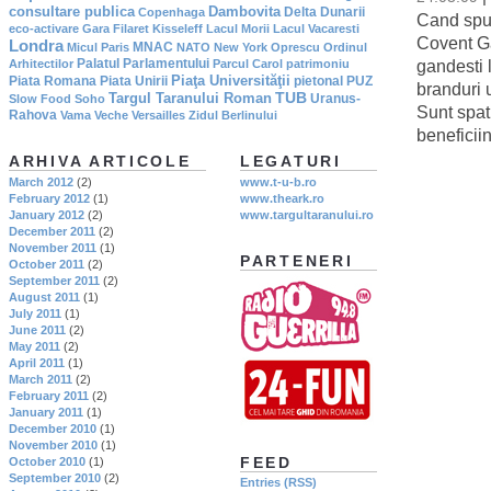
consultare publica
Dambovita
Delta Dunarii
Copenhaga
Cand spui
eco-activare
Gara Filaret
Kisseleff
Lacul Morii
Lacul Vacaresti
Covent Ga
Londra
MNAC
Micul Paris
NATO
New York
Oprescu
Ordinul
gandesti 
Palatul Parlamentului
Arhitectilor
Parcul Carol
patrimoniu
Piaţa Universităţii
Piata Romana
Piata Unirii
pietonal
PUZ
branduri 
TUB
Targul Taranului Roman
Uranus-
Slow Food
Soho
Sunt spati
Rahova
Vama Veche
Versailles
Zidul Berlinului
beneficii
ARHIVA ARTICOLE
LEGATURI
March 2012
(2)
www.t-u-b.ro
February 2012
(1)
www.theark.ro
January 2012
(2)
www.targultaranului.ro
December 2011
(2)
November 2011
(1)
PARTENERI
October 2011
(2)
September 2011
(2)
August 2011
(1)
July 2011
(1)
June 2011
(2)
May 2011
(2)
April 2011
(1)
March 2011
(2)
February 2011
(2)
January 2011
(1)
December 2010
(1)
November 2010
(1)
FEED
October 2010
(1)
September 2010
(2)
Entries (RSS)