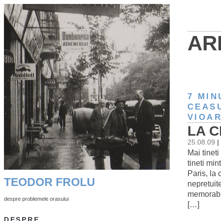
AR
7 MIN
CEASU
VIOA
LA C
25.08.09
|
Mai tinet
tineti mi
Paris, la 
TEODOR FROLU
nepretuite
memorabil
despre problemele orasului
[…]
DESPRE