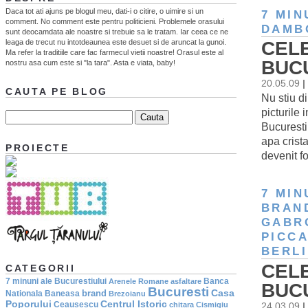
Daca tot ati ajuns pe blogul meu, dati-i o citire, o uimire si un
7 MIN
comment. No comment este pentru politicieni. Problemele orasului
DAMB
sunt deocamdata ale noastre si trebuie sa le tratam. Iar ceea ce ne
leaga de trecut nu intotdeaunea este desuet si de aruncat la gunoi.
CELE
Ma refer la traditiile care fac farmecul vietii noastre! Orasul este al
BUCU
nostru asa cum este si "la tara". Asta e viata, baby!
20.05.09
|
CAUTA PE BLOG
Nu stiu di
picturile
Bucuresti
apa crist
PROIECTE
devenit f
7 MIN
BRAN
GABR
PICCA
BERLI
CELE
CATEGORII
7 minuni ale Bucurestiului
Banca
Arenele Romane
asfaltare
BUCU
Bucuresti
Casa
brand
Nationala
Baneasa
Brezoianu
Poporului
Centrul Istoric
Ceausescu
chitara
Cismigiu
24.03.09
|