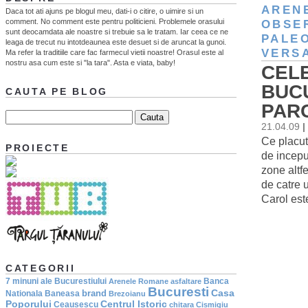
AREN
Daca tot ati ajuns pe blogul meu, dati-i o citire, o uimire si un
comment. No comment este pentru politicieni. Problemele orasului
OBSE
sunt deocamdata ale noastre si trebuie sa le tratam. Iar ceea ce ne
PALE
leaga de trecut nu intotdeaunea este desuet si de aruncat la gunoi.
VERS
Ma refer la traditiile care fac farmecul vietii noastre! Orasul este al
nostru asa cum este si "la tara". Asta e viata, baby!
CELE
BUC
CAUTA PE BLOG
PAR
21.04.09
|
Ce placut
PROIECTE
de incepu
zone altf
de catre 
Carol este
CATEGORII
7 minuni ale Bucurestiului
Banca
Arenele Romane
asfaltare
Bucuresti
Casa
brand
Nationala
Baneasa
Brezoianu
Poporului
Centrul Istoric
Ceausescu
chitara
Cismigiu