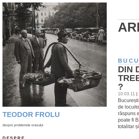
AR
BUCU
DIN 
TREB
?
10.03.11
|
Bucureștiu
de locuit
răspuns es
TEODOR FROLU
poate fi 
despre problemele orasului
totalitar 
DESPRE