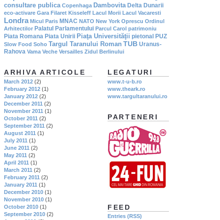
consultare publica
Dambovita
Delta Dunarii
Copenhaga
eco-activare
Gara Filaret
Kisseleff
Lacul Morii
Lacul Vacaresti
Londra
MNAC
Micul Paris
NATO
New York
Oprescu
Ordinul
Palatul Parlamentului
Arhitectilor
Parcul Carol
patrimoniu
Piaţa Universităţii
Piata Romana
Piata Unirii
pietonal
PUZ
TUB
Targul Taranului Roman
Uranus-
Slow Food
Soho
Rahova
Vama Veche
Versailles
Zidul Berlinului
ARHIVA ARTICOLE
LEGATURI
March 2012
(2)
www.t-u-b.ro
February 2012
(1)
www.theark.ro
January 2012
(2)
www.targultaranului.ro
December 2011
(2)
November 2011
(1)
PARTENERI
October 2011
(2)
September 2011
(2)
August 2011
(1)
July 2011
(1)
June 2011
(2)
May 2011
(2)
April 2011
(1)
March 2011
(2)
February 2011
(2)
January 2011
(1)
December 2010
(1)
November 2010
(1)
FEED
October 2010
(1)
September 2010
(2)
Entries (RSS)