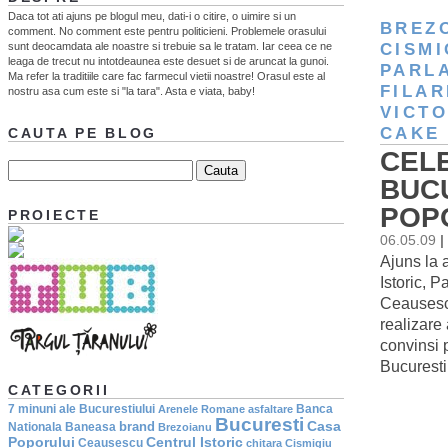
Daca tot ati ajuns pe blogul meu, dati-i o citire, o uimire si un
BREZ
comment. No comment este pentru politicieni. Problemele orasului
sunt deocamdata ale noastre si trebuie sa le tratam. Iar ceea ce ne
CISMI
leaga de trecut nu intotdeaunea este desuet si de aruncat la gunoi.
PARL
Ma refer la traditiile care fac farmecul vietii noastre! Orasul este al
FILAR
nostru asa cum este si "la tara". Asta e viata, baby!
VICTO
CAKE
CAUTA PE BLOG
CELE
BUC
POP
PROIECTE
06.05.09
|
Ajuns la 
Istoric, 
Ceausesc
realizare 
convinsi p
Bucuresti
CATEGORII
7 minuni ale Bucurestiului
Banca
Arenele Romane
asfaltare
Bucuresti
Casa
brand
Nationala
Baneasa
Brezoianu
Poporului
Centrul Istoric
Ceausescu
chitara
Cismigiu