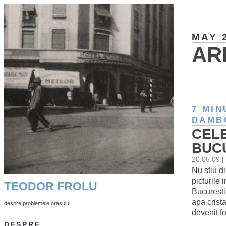
MAY 
AR
7 MIN
DAMB
CELE
BUCU
20.05.09
|
Nu stiu di
picturile
TEODOR FROLU
Bucuresti
apa crist
despre problemele orasului
devenit f
DESPRE