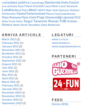
consultare publica
Dambovita
Delta Dunarii
Copenhaga
eco-activare
Gara Filaret
Kisseleff
Lacul Morii
Lacul Vacaresti
Londra
MNAC
Micul Paris
NATO
New York
Oprescu
Ordinul
Palatul Parlamentului
Arhitectilor
Parcul Carol
patrimoniu
Piaţa Universităţii
Piata Romana
Piata Unirii
pietonal
PUZ
TUB
Targul Taranului Roman
Uranus-
Slow Food
Soho
Rahova
Vama Veche
Versailles
Zidul Berlinului
ARHIVA ARTICOLE
LEGATURI
March 2012
(2)
www.t-u-b.ro
February 2012
(1)
www.theark.ro
January 2012
(2)
www.targultaranului.ro
December 2011
(2)
November 2011
(1)
PARTENERI
October 2011
(2)
September 2011
(2)
August 2011
(1)
July 2011
(1)
June 2011
(2)
May 2011
(2)
April 2011
(1)
March 2011
(2)
February 2011
(2)
January 2011
(1)
December 2010
(1)
November 2010
(1)
FEED
October 2010
(1)
September 2010
(2)
Entries (RSS)