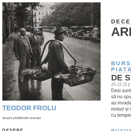
DECE
AR
BURS
PIAT
DE S
25.12.11
|
Deși sunt
să nu spu
au invadat
TEODOR FROLU
resturi și
cu temper
despre problemele orasului
DESPRE