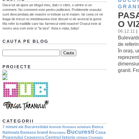
BUCU
Daca tot ati ajuns pe blogul meu, dati-i o citire, o uimire si un
GRAN
comment. No comment este pentru politicieni. Problemele orasului
PAS
sunt deocamdata ale noastre si trebuie sa le tratam. Iar ceea ce ne
leaga de trecut nu intotdeaunea este desuet si de aruncat la gunoi.
O VI
Ma refer la traditiile care fac farmecul vietii noastre! Orasul este al
nostru asa cum este si "la tara". Asta e viata, baby!
06.12.11
|
Bulevardu
CAUTA PE BLOG
de referi
în oraș, 
reprezent
dimensiun
PROIECTE
granit. Fr
CATEGORII
7 minuni ale Bucurestiului
Banca
Arenele Romane
asfaltare
Bucuresti
Casa
brand
Nationala
Baneasa
Brezoianu
Poporului
Centrul Istoric
Ceausescu
chitara
Cismigiu