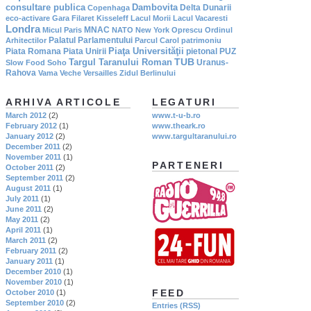
consultare publica
Dambovita
Delta Dunarii
Copenhaga
eco-activare
Gara Filaret
Kisseleff
Lacul Morii
Lacul Vacaresti
Londra
MNAC
Micul Paris
NATO
New York
Oprescu
Ordinul
Palatul Parlamentului
Arhitectilor
Parcul Carol
patrimoniu
Piaţa Universităţii
Piata Romana
Piata Unirii
pietonal
PUZ
TUB
Targul Taranului Roman
Uranus-
Slow Food
Soho
Rahova
Vama Veche
Versailles
Zidul Berlinului
ARHIVA ARTICOLE
LEGATURI
March 2012
(2)
www.t-u-b.ro
February 2012
(1)
www.theark.ro
January 2012
(2)
www.targultaranului.ro
December 2011
(2)
November 2011
(1)
PARTENERI
October 2011
(2)
September 2011
(2)
August 2011
(1)
July 2011
(1)
June 2011
(2)
May 2011
(2)
April 2011
(1)
March 2011
(2)
February 2011
(2)
January 2011
(1)
December 2010
(1)
November 2010
(1)
FEED
October 2010
(1)
September 2010
(2)
Entries (RSS)