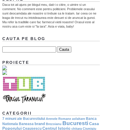
Daca tot ati ajuns pe blogul meu, dati-i o citire, o uimire si un
comment. No comment este pentru politicieni. Problemele orasului
sunt deocamdata ale noastre si trebuie sa le tratam. Iar ceea ce ne
leaga de trecut nu intotdeaunea este desuet si de aruncat la gunoi.
Ma refer la traditiile care fac farmecul vietii noastre! Orasul este al
nostru asa cum este si "la tara". Asta e viata, baby!
CAUTA PE BLOG
PROIECTE
CATEGORII
7 minuni ale Bucurestiului
Banca
Arenele Romane
asfaltare
Bucuresti
Casa
brand
Nationala
Baneasa
Brezoianu
Poporului
Centrul Istoric
Ceausescu
chitara
Cismigiu