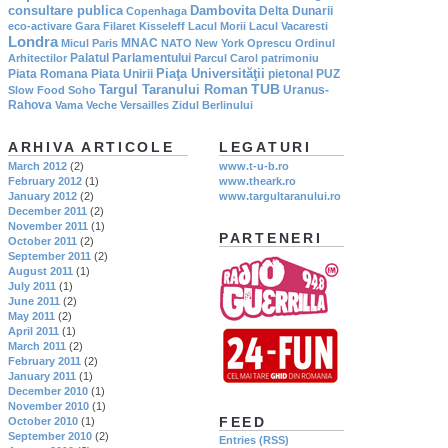
consultare publica
Dambovita
Delta Dunarii
Copenhaga
eco-activare
Gara Filaret
Kisseleff
Lacul Morii
Lacul Vacaresti
Londra
MNAC
Micul Paris
NATO
New York
Oprescu
Ordinul
Palatul Parlamentului
Arhitectilor
Parcul Carol
patrimoniu
Piaţa Universităţii
Piata Romana
Piata Unirii
pietonal
PUZ
TUB
Targul Taranului Roman
Uranus-
Slow Food
Soho
Rahova
Vama Veche
Versailles
Zidul Berlinului
ARHIVA ARTICOLE
LEGATURI
March 2012
(2)
www.t-u-b.ro
February 2012
(1)
www.theark.ro
January 2012
(2)
www.targultaranului.ro
December 2011
(2)
November 2011
(1)
PARTENERI
October 2011
(2)
September 2011
(2)
August 2011
(1)
July 2011
(1)
June 2011
(2)
May 2011
(2)
April 2011
(1)
March 2011
(2)
February 2011
(2)
January 2011
(1)
December 2010
(1)
November 2010
(1)
FEED
October 2010
(1)
September 2010
(2)
Entries (RSS)