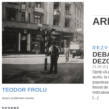
AR
DEZV
DEB
DEZ
21.09.10
|
Opriţi-vă
acolo, la 
populează
folosit de
TEODOR FROLU
indicatoar
[…]
despre problemele orasului
DESPRE