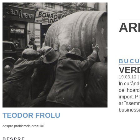
AR
BUCU
VER
19.03.10
|
În curând
de hoardel
import. P
ar însem
businessu
TEODOR FROLU
despre problemele orasului
DESPRE