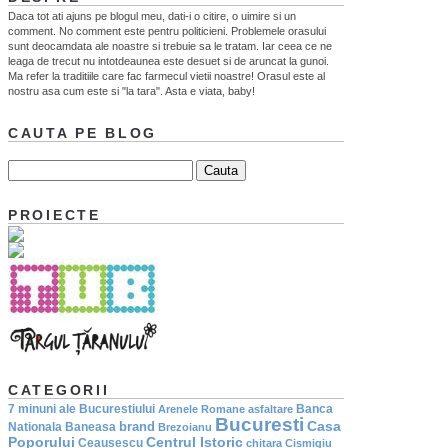
Daca tot ati ajuns pe blogul meu, dati-i o citire, o uimire si un
comment. No comment este pentru politicieni. Problemele orasului
sunt deocamdata ale noastre si trebuie sa le tratam. Iar ceea ce ne
leaga de trecut nu intotdeaunea este desuet si de aruncat la gunoi.
Ma refer la traditiile care fac farmecul vietii noastre! Orasul este al
nostru asa cum este si "la tara". Asta e viata, baby!
CAUTA PE BLOG
PROIECTE
CATEGORII
7 minuni ale Bucurestiului
Banca
Arenele Romane
asfaltare
Bucuresti
Casa
brand
Nationala
Baneasa
Brezoianu
Poporului
Centrul Istoric
Ceausescu
chitara
Cismigiu