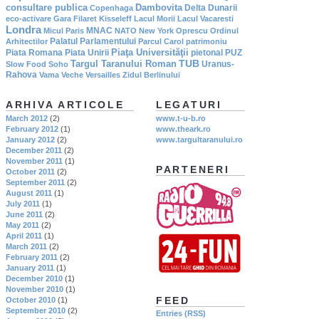
consultare publica
Dambovita
Delta Dunarii
Copenhaga
eco-activare
Gara Filaret
Kisseleff
Lacul Morii
Lacul Vacaresti
Londra
MNAC
Micul Paris
NATO
New York
Oprescu
Ordinul
Palatul Parlamentului
Arhitectilor
Parcul Carol
patrimoniu
Piaţa Universităţii
Piata Romana
Piata Unirii
pietonal
PUZ
TUB
Targul Taranului Roman
Uranus-
Slow Food
Soho
Rahova
Vama Veche
Versailles
Zidul Berlinului
ARHIVA ARTICOLE
LEGATURI
March 2012
(2)
www.t-u-b.ro
February 2012
(1)
www.theark.ro
January 2012
(2)
www.targultaranului.ro
December 2011
(2)
November 2011
(1)
PARTENERI
October 2011
(2)
September 2011
(2)
August 2011
(1)
July 2011
(1)
June 2011
(2)
May 2011
(2)
April 2011
(1)
March 2011
(2)
February 2011
(2)
January 2011
(1)
December 2010
(1)
November 2010
(1)
FEED
October 2010
(1)
September 2010
(2)
Entries (RSS)