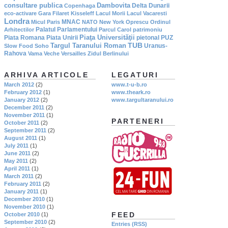
consultare publica
Dambovita
Delta Dunarii
Copenhaga
eco-activare
Gara Filaret
Kisseleff
Lacul Morii
Lacul Vacaresti
Londra
MNAC
Micul Paris
NATO
New York
Oprescu
Ordinul
Palatul Parlamentului
Arhitectilor
Parcul Carol
patrimoniu
Piaţa Universităţii
Piata Romana
Piata Unirii
pietonal
PUZ
TUB
Targul Taranului Roman
Uranus-
Slow Food
Soho
Rahova
Vama Veche
Versailles
Zidul Berlinului
ARHIVA ARTICOLE
LEGATURI
March 2012
(2)
www.t-u-b.ro
February 2012
(1)
www.theark.ro
January 2012
(2)
www.targultaranului.ro
December 2011
(2)
November 2011
(1)
PARTENERI
October 2011
(2)
September 2011
(2)
August 2011
(1)
July 2011
(1)
June 2011
(2)
May 2011
(2)
April 2011
(1)
March 2011
(2)
February 2011
(2)
January 2011
(1)
December 2010
(1)
November 2010
(1)
FEED
October 2010
(1)
September 2010
(2)
Entries (RSS)