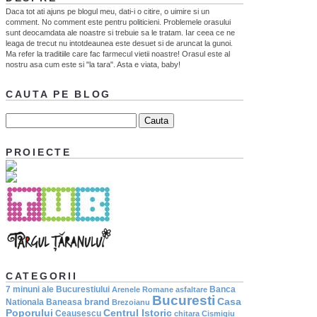
Daca tot ati ajuns pe blogul meu, dati-i o citire, o uimire si un
comment. No comment este pentru politicieni. Problemele orasului
sunt deocamdata ale noastre si trebuie sa le tratam. Iar ceea ce ne
leaga de trecut nu intotdeaunea este desuet si de aruncat la gunoi.
Ma refer la traditiile care fac farmecul vietii noastre! Orasul este al
nostru asa cum este si "la tara". Asta e viata, baby!
CAUTA PE BLOG
PROIECTE
CATEGORII
7 minuni ale Bucurestiului
Banca
Arenele Romane
asfaltare
Bucuresti
Casa
brand
Nationala
Baneasa
Brezoianu
Poporului
Centrul Istoric
Ceausescu
chitara
Cismigiu