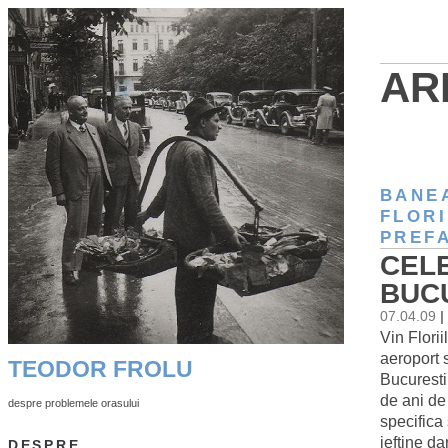
AR
BANE
FLORI
PREF
CELE
BUC
07.04.09
|
Vin Flori
aeroport 
TEODOR FROLU
Bucurestiu
de ani de
despre problemele orasului
specifica 
ieftine da
DESPRE