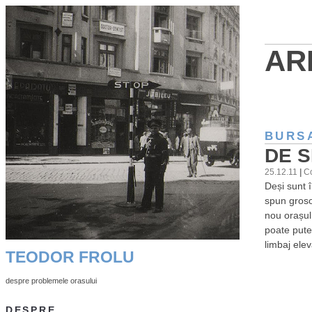
AR
BURS
DE S
25.12.11
|
C
Deși sunt 
spun grosol
nou orașul 
poate pute
limbaj ele
TEODOR FROLU
despre problemele orasului
DESPRE