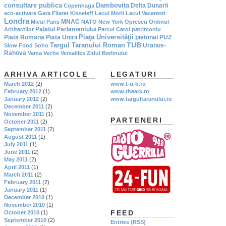
consultare publica
Dambovita
Delta Dunarii
Copenhaga
eco-activare
Gara Filaret
Kisseleff
Lacul Morii
Lacul Vacaresti
Londra
MNAC
Micul Paris
NATO
New York
Oprescu
Ordinul
Palatul Parlamentului
Arhitectilor
Parcul Carol
patrimoniu
Piaţa Universităţii
Piata Romana
Piata Unirii
pietonal
PUZ
TUB
Targul Taranului Roman
Uranus-
Slow Food
Soho
Rahova
Vama Veche
Versailles
Zidul Berlinului
ARHIVA ARTICOLE
LEGATURI
March 2012
(2)
www.t-u-b.ro
February 2012
(1)
www.theark.ro
January 2012
(2)
www.targultaranului.ro
December 2011
(2)
November 2011
(1)
PARTENERI
October 2011
(2)
September 2011
(2)
August 2011
(1)
July 2011
(1)
June 2011
(2)
May 2011
(2)
April 2011
(1)
March 2011
(2)
February 2011
(2)
January 2011
(1)
December 2010
(1)
November 2010
(1)
FEED
October 2010
(1)
September 2010
(2)
Entries (RSS)