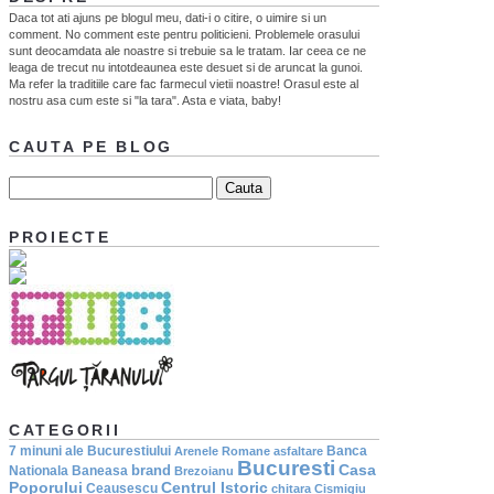
Daca tot ati ajuns pe blogul meu, dati-i o citire, o uimire si un
comment. No comment este pentru politicieni. Problemele orasului
sunt deocamdata ale noastre si trebuie sa le tratam. Iar ceea ce ne
leaga de trecut nu intotdeaunea este desuet si de aruncat la gunoi.
Ma refer la traditiile care fac farmecul vietii noastre! Orasul este al
nostru asa cum este si "la tara". Asta e viata, baby!
CAUTA PE BLOG
PROIECTE
CATEGORII
7 minuni ale Bucurestiului
Banca
Arenele Romane
asfaltare
Bucuresti
Casa
brand
Nationala
Baneasa
Brezoianu
Poporului
Centrul Istoric
Ceausescu
chitara
Cismigiu