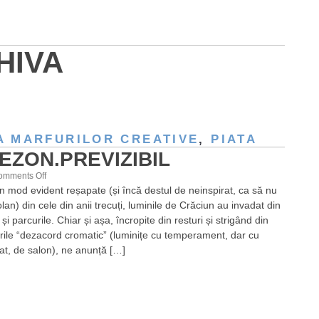
HIVA
A MARFURILOR CREATIVE
,
PIATA
EZON.PREVIZIBIL
on
omments Off
în mod evident reșapate (și încă destul de neinspirat, ca să nu
De
an) din cele din anii trecuți, luminile de Crăciun au invadat din
sezon.Previzibil
și parcurile. Chiar și așa, încropite din resturi și strigând din
rile “dezacord cromatic” (luminițe cu temperament, dar cu
vat, de salon), ne anunță […]