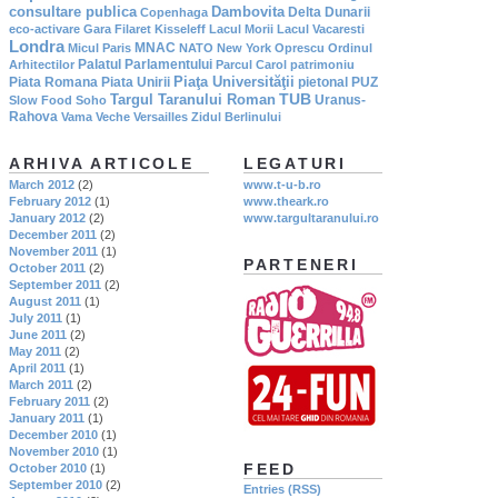
consultare publica
Dambovita
Delta Dunarii
Copenhaga
eco-activare
Gara Filaret
Kisseleff
Lacul Morii
Lacul Vacaresti
Londra
MNAC
Micul Paris
NATO
New York
Oprescu
Ordinul
Palatul Parlamentului
Arhitectilor
Parcul Carol
patrimoniu
Piaţa Universităţii
Piata Romana
Piata Unirii
pietonal
PUZ
TUB
Targul Taranului Roman
Uranus-
Slow Food
Soho
Rahova
Vama Veche
Versailles
Zidul Berlinului
ARHIVA ARTICOLE
LEGATURI
March 2012
(2)
www.t-u-b.ro
February 2012
(1)
www.theark.ro
January 2012
(2)
www.targultaranului.ro
December 2011
(2)
November 2011
(1)
PARTENERI
October 2011
(2)
September 2011
(2)
August 2011
(1)
July 2011
(1)
June 2011
(2)
May 2011
(2)
April 2011
(1)
March 2011
(2)
February 2011
(2)
January 2011
(1)
December 2010
(1)
November 2010
(1)
FEED
October 2010
(1)
September 2010
(2)
Entries (RSS)