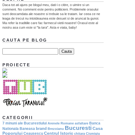
Daca tot ati ajuns pe blogul meu, dati-i o citire, o uimire si un
comment. No comment este pentru politicieni. Problemele orasului
sunt deocamdata ale noastre si trebuie sa le tratam. Iar ceea ce ne
leaga de trecut nu intotdeaunea este desuet si de aruncat la gunoi.
Ma refer la traditiile care fac farmecul vietii noastre! Orasul este al
nostru asa cum este si "la tara". Asta e viata, baby!
CAUTA PE BLOG
PROIECTE
CATEGORII
7 minuni ale Bucurestiului
Banca
Arenele Romane
asfaltare
Bucuresti
Casa
brand
Nationala
Baneasa
Brezoianu
Poporului
Centrul Istoric
Ceausescu
chitara
Cismigiu