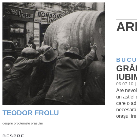
AR
BUCU
GRĂ
IUBI
06.07.10
|
Are nevoi
un astfel
care o ad
necesară 
TEODOR FROLU
oraşul tr
despre problemele orasului
DESPRE