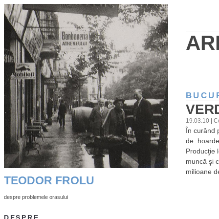
AR
BUCU
VER
19.03.10
|
C
În curând p
de hoardele
Producţie 
muncă şi c
milioane de
TEODOR FROLU
despre problemele orasului
DESPRE