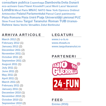
consultare publica
Dambovita
Delta Dunarii
Copenhaga
eco-activare
Gara Filaret
Kisseleff
Lacul Morii
Lacul Vacaresti
Londra
MNAC
Micul Paris
NATO
New York
Oprescu
Ordinul
Palatul Parlamentului
Arhitectilor
Parcul Carol
patrimoniu
Piaţa Universităţii
Piata Romana
Piata Unirii
pietonal
PUZ
TUB
Targul Taranului Roman
Uranus-
Slow Food
Soho
Rahova
Vama Veche
Versailles
Zidul Berlinului
ARHIVA ARTICOLE
LEGATURI
March 2012
(2)
www.t-u-b.ro
February 2012
(1)
www.theark.ro
January 2012
(2)
www.targultaranului.ro
December 2011
(2)
November 2011
(1)
PARTENERI
October 2011
(2)
September 2011
(2)
August 2011
(1)
July 2011
(1)
June 2011
(2)
May 2011
(2)
April 2011
(1)
March 2011
(2)
February 2011
(2)
January 2011
(1)
December 2010
(1)
November 2010
(1)
FEED
October 2010
(1)
September 2010
(2)
Entries (RSS)