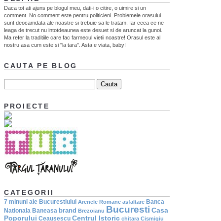
Daca tot ati ajuns pe blogul meu, dati-i o citire, o uimire si un
comment. No comment este pentru politicieni. Problemele orasului
sunt deocamdata ale noastre si trebuie sa le tratam. Iar ceea ce ne
leaga de trecut nu intotdeaunea este desuet si de aruncat la gunoi.
Ma refer la traditiile care fac farmecul vietii noastre! Orasul este al
nostru asa cum este si "la tara". Asta e viata, baby!
CAUTA PE BLOG
PROIECTE
CATEGORII
7 minuni ale Bucurestiului
Banca
Arenele Romane
asfaltare
Bucuresti
Casa
brand
Nationala
Baneasa
Brezoianu
Poporului
Centrul Istoric
Ceausescu
chitara
Cismigiu