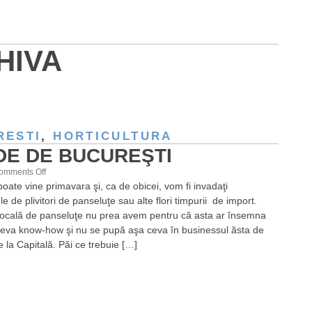
HIVA
RESTI
,
HORTICULTURA
DE DE BUCUREŞTI
on
omments Off
oate vine primavara şi, ca de obicei, vom fi invadaţi
Verde
 de plivitori de panseluţe sau alte flori timpurii de import.
de
locală de panseluţe nu prea avem pentru că asta ar însemna
Bucureşti
eva know-how şi nu se pupă aşa ceva în businessul ăsta de
 la Capitală. Păi ce trebuie […]