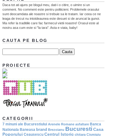
Daca tot ati ajuns pe blogul meu, dati-i o citire, o uimire si un
comment. No comment este pentru politicieni. Problemele orasului
sunt deocamdata ale noastre si trebuie sa le tratam. Iar ceea ce ne
leaga de trecut nu intotdeaunea este desuet si de aruncat la gunoi.
Ma refer la traditiile care fac farmecul vietii noastre! Orasul este al
nostru asa cum este si "la tara". Asta e viata, baby!
CAUTA PE BLOG
PROIECTE
CATEGORII
7 minuni ale Bucurestiului
Banca
Arenele Romane
asfaltare
Bucuresti
Casa
brand
Nationala
Baneasa
Brezoianu
Poporului
Centrul Istoric
Ceausescu
chitara
Cismigiu