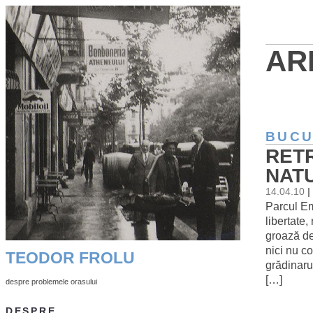
AR
BUCU
RET
NATU
14.04.10
|
Parcul Em
libertate,
groază de 
nici nu c
TEODOR FROLU
grădinaru
[…]
despre problemele orasului
DESPRE