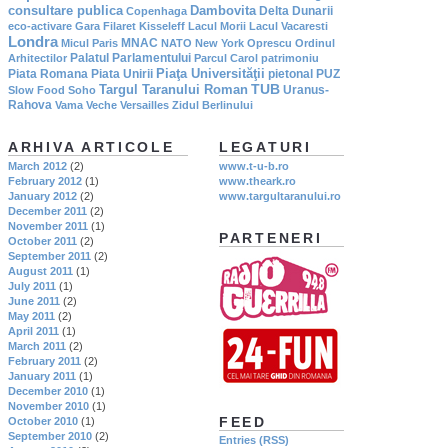
consultare publica
Dambovita
Delta Dunarii
Copenhaga
eco-activare
Gara Filaret
Kisseleff
Lacul Morii
Lacul Vacaresti
Londra
MNAC
Micul Paris
NATO
New York
Oprescu
Ordinul
Palatul Parlamentului
Arhitectilor
Parcul Carol
patrimoniu
Piaţa Universităţii
Piata Romana
Piata Unirii
pietonal
PUZ
TUB
Targul Taranului Roman
Uranus-
Slow Food
Soho
Rahova
Vama Veche
Versailles
Zidul Berlinului
ARHIVA ARTICOLE
LEGATURI
March 2012
(2)
www.t-u-b.ro
February 2012
(1)
www.theark.ro
January 2012
(2)
www.targultaranului.ro
December 2011
(2)
November 2011
(1)
PARTENERI
October 2011
(2)
September 2011
(2)
August 2011
(1)
July 2011
(1)
June 2011
(2)
May 2011
(2)
April 2011
(1)
March 2011
(2)
February 2011
(2)
January 2011
(1)
December 2010
(1)
November 2010
(1)
FEED
October 2010
(1)
September 2010
(2)
Entries (RSS)