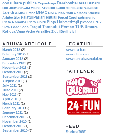
consultare publica
Dambovita
Delta Dunarii
Copenhaga
eco-activare
Gara Filaret
Kisseleff
Lacul Morii
Lacul Vacaresti
Londra
MNAC
Micul Paris
NATO
New York
Oprescu
Ordinul
Palatul Parlamentului
Arhitectilor
Parcul Carol
patrimoniu
Piaţa Universităţii
Piata Romana
Piata Unirii
pietonal
PUZ
TUB
Targul Taranului Roman
Uranus-
Slow Food
Soho
Rahova
Vama Veche
Versailles
Zidul Berlinului
ARHIVA ARTICOLE
LEGATURI
March 2012
(2)
www.t-u-b.ro
February 2012
(1)
www.theark.ro
January 2012
(2)
www.targultaranului.ro
December 2011
(2)
November 2011
(1)
PARTENERI
October 2011
(2)
September 2011
(2)
August 2011
(1)
July 2011
(1)
June 2011
(2)
May 2011
(2)
April 2011
(1)
March 2011
(2)
February 2011
(2)
January 2011
(1)
December 2010
(1)
November 2010
(1)
FEED
October 2010
(1)
September 2010
(2)
Entries (RSS)