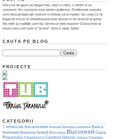
Daca tot ati ajuns pe blogul meu, dati-i o citire, o uimire si un
comment. No comment este pentru politicieni. Problemele orasului
sunt deocamdata ale noastre si trebuie sa le tratam. Iar ceea ce ne
leaga de trecut nu intotdeaunea este desuet si de aruncat la gunoi.
Ma refer la traditiile care fac farmecul vietii noastre! Orasul este al
nostru asa cum este si "la tara". Asta e viata, baby!
CAUTA PE BLOG
PROIECTE
CATEGORII
7 minuni ale Bucurestiului
Banca
Arenele Romane
asfaltare
Bucuresti
Casa
brand
Nationala
Baneasa
Brezoianu
Poporului
Centrul Istoric
Ceausescu
chitara
Cismigiu