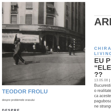
AR
CHIR
LIVI
EU P
“ELE
??
13.05.08
|
Bucuresti
o realita
TEODOR FROLU
ca aceste
despre problemele orasului
pagubosa.
ne strang
DESPRE