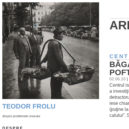
AR
CENT
BĂGA
POFT
02.06.10
|
Centrul i
a investiţ
detractoru
iese chiar
TEODOR FROLU
(puţine la
calului”.
despre problemele orasului
DESPRE