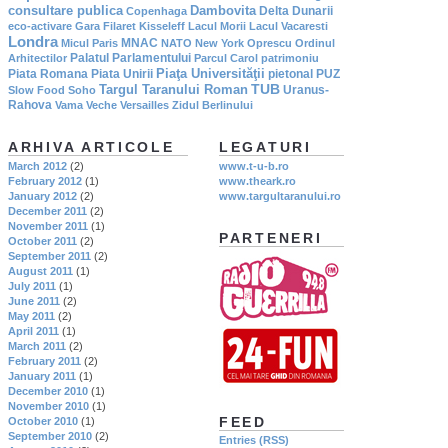
consultare publica
Dambovita
Delta Dunarii
Copenhaga
eco-activare
Gara Filaret
Kisseleff
Lacul Morii
Lacul Vacaresti
Londra
MNAC
Micul Paris
NATO
New York
Oprescu
Ordinul
Palatul Parlamentului
Arhitectilor
Parcul Carol
patrimoniu
Piaţa Universităţii
Piata Romana
Piata Unirii
pietonal
PUZ
TUB
Targul Taranului Roman
Uranus-
Slow Food
Soho
Rahova
Vama Veche
Versailles
Zidul Berlinului
ARHIVA ARTICOLE
LEGATURI
March 2012
(2)
www.t-u-b.ro
February 2012
(1)
www.theark.ro
January 2012
(2)
www.targultaranului.ro
December 2011
(2)
November 2011
(1)
PARTENERI
October 2011
(2)
September 2011
(2)
August 2011
(1)
July 2011
(1)
June 2011
(2)
May 2011
(2)
April 2011
(1)
March 2011
(2)
February 2011
(2)
January 2011
(1)
December 2010
(1)
November 2010
(1)
FEED
October 2010
(1)
September 2010
(2)
Entries (RSS)