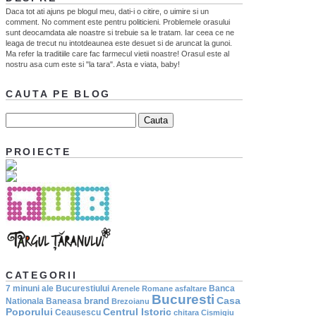
Daca tot ati ajuns pe blogul meu, dati-i o citire, o uimire si un
comment. No comment este pentru politicieni. Problemele orasului
sunt deocamdata ale noastre si trebuie sa le tratam. Iar ceea ce ne
leaga de trecut nu intotdeaunea este desuet si de aruncat la gunoi.
Ma refer la traditiile care fac farmecul vietii noastre! Orasul este al
nostru asa cum este si "la tara". Asta e viata, baby!
CAUTA PE BLOG
PROIECTE
CATEGORII
7 minuni ale Bucurestiului
Banca
Arenele Romane
asfaltare
Bucuresti
Casa
brand
Nationala
Baneasa
Brezoianu
Poporului
Centrul Istoric
Ceausescu
chitara
Cismigiu