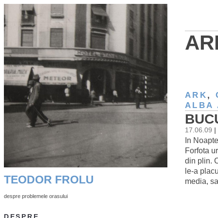
AR
ARK
,
ALBA
BUCU
17.06.09
|
In Noapte
Forfota u
din plin.
le-a plac
TEODOR FROLU
media, sa
despre problemele orasului
DESPRE