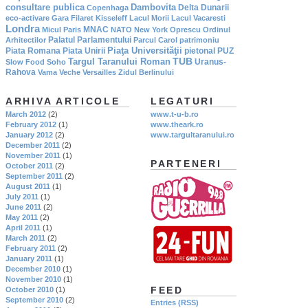
consultare publica
Dambovita
Delta Dunarii
Copenhaga
eco-activare
Gara Filaret
Kisseleff
Lacul Morii
Lacul Vacaresti
Londra
MNAC
Micul Paris
NATO
New York
Oprescu
Ordinul
Palatul Parlamentului
Arhitectilor
Parcul Carol
patrimoniu
Piaţa Universităţii
Piata Romana
Piata Unirii
pietonal
PUZ
TUB
Targul Taranului Roman
Uranus-
Slow Food
Soho
Rahova
Vama Veche
Versailles
Zidul Berlinului
ARHIVA ARTICOLE
LEGATURI
March 2012
(2)
www.t-u-b.ro
February 2012
(1)
www.theark.ro
January 2012
(2)
www.targultaranului.ro
December 2011
(2)
November 2011
(1)
PARTENERI
October 2011
(2)
September 2011
(2)
August 2011
(1)
July 2011
(1)
June 2011
(2)
May 2011
(2)
April 2011
(1)
March 2011
(2)
February 2011
(2)
January 2011
(1)
December 2010
(1)
November 2010
(1)
FEED
October 2010
(1)
September 2010
(2)
Entries (RSS)