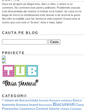
Daca tot ati ajuns pe blogul meu, dati-i o citire, o uimire si un
comment. No comment este pentru politicieni. Problemele orasului
sunt deocamdata ale noastre si trebuie sa le tratam. Iar ceea ce ne
leaga de trecut nu intotdeaunea este desuet si de aruncat la gunoi.
Ma refer la traditiile care fac farmecul vietii noastre! Orasul este al
nostru asa cum este si "la tara". Asta e viata, baby!
CAUTA PE BLOG
PROIECTE
CATEGORII
7 minuni ale Bucurestiului
Banca
Arenele Romane
asfaltare
Bucuresti
Casa
brand
Nationala
Baneasa
Brezoianu
Poporului
Centrul Istoric
Ceausescu
chitara
Cismigiu