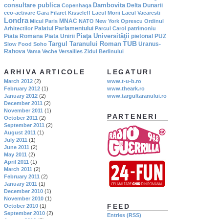
consultare publica
Dambovita
Delta Dunarii
Copenhaga
eco-activare
Gara Filaret
Kisseleff
Lacul Morii
Lacul Vacaresti
Londra
MNAC
Micul Paris
NATO
New York
Oprescu
Ordinul
Palatul Parlamentului
Arhitectilor
Parcul Carol
patrimoniu
Piaţa Universităţii
Piata Romana
Piata Unirii
pietonal
PUZ
TUB
Targul Taranului Roman
Uranus-
Slow Food
Soho
Rahova
Vama Veche
Versailles
Zidul Berlinului
ARHIVA ARTICOLE
LEGATURI
March 2012
(2)
www.t-u-b.ro
February 2012
(1)
www.theark.ro
January 2012
(2)
www.targultaranului.ro
December 2011
(2)
November 2011
(1)
PARTENERI
October 2011
(2)
September 2011
(2)
August 2011
(1)
July 2011
(1)
June 2011
(2)
May 2011
(2)
April 2011
(1)
March 2011
(2)
February 2011
(2)
January 2011
(1)
December 2010
(1)
November 2010
(1)
FEED
October 2010
(1)
September 2010
(2)
Entries (RSS)