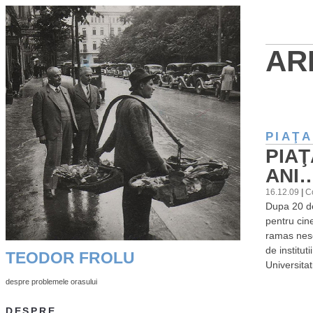
AR
PIAŢA
PIAŢ
ANI…
16.12.09
|
C
Dupa 20 de
pentru cin
ramas nesc
de institut
TEODOR FROLU
Universita
despre problemele orasului
DESPRE