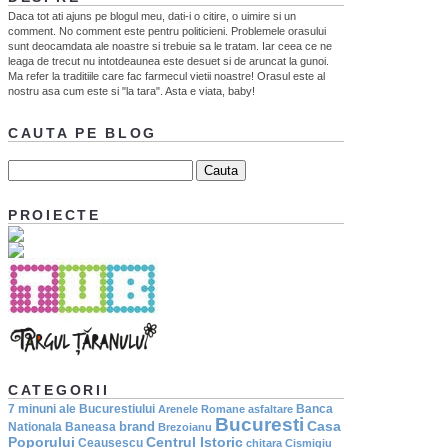
Daca tot ati ajuns pe blogul meu, dati-i o citire, o uimire si un
comment. No comment este pentru politicieni. Problemele orasului
sunt deocamdata ale noastre si trebuie sa le tratam. Iar ceea ce ne
leaga de trecut nu intotdeaunea este desuet si de aruncat la gunoi.
Ma refer la traditiile care fac farmecul vietii noastre! Orasul este al
nostru asa cum este si "la tara". Asta e viata, baby!
CAUTA PE BLOG
PROIECTE
CATEGORII
7 minuni ale Bucurestiului
Banca
Arenele Romane
asfaltare
Bucuresti
Casa
brand
Nationala
Baneasa
Brezoianu
Poporului
Centrul Istoric
Ceausescu
chitara
Cismigiu