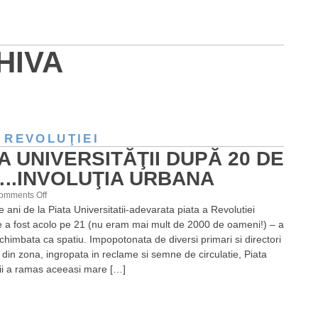
HIVA
 REVOLUŢIEI
A UNIVERSITĂŢII DUPĂ 20 DE
..INVOLUŢIA URBANA
on
omments Off
 ani de la Piata Universitatii-adevarata piata a Revolutiei
Piaţa
e a fost acolo pe 21 (nu eram mai mult de 2000 de oameni!) – a
Universităţii
himbata ca spatiu. Impopotonata de diversi primari si directori
după
ii din zona, ingropata in reclame si semne de circulatie, Piata
20
tii a ramas aceeasi mare […]
de
ani…..Involuţia
urbana