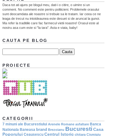
Daca tot ati ajuns pe blogul meu, dati-i o citire, o uimire si un
comment. No comment este pentru politicieni. Problemele orasului
sunt deocamdata ale noastre si trebuie sa le tratam. Iar ceea ce ne
leaga de trecut nu intotdeaunea este desuet si de aruncat la gunoi.
Ma refer la traditiile care fac farmecul vietii noastre! Orasul este al
nostru asa cum este si "la tara". Asta e viata, baby!
CAUTA PE BLOG
PROIECTE
CATEGORII
7 minuni ale Bucurestiului
Banca
Arenele Romane
asfaltare
Bucuresti
Casa
brand
Nationala
Baneasa
Brezoianu
Poporului
Centrul Istoric
Ceausescu
chitara
Cismigiu