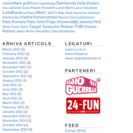
consultare publica
Dambovita
Delta Dunarii
Copenhaga
eco-activare
Gara Filaret
Kisseleff
Lacul Morii
Lacul Vacaresti
Londra
MNAC
Micul Paris
NATO
New York
Oprescu
Ordinul
Palatul Parlamentului
Arhitectilor
Parcul Carol
patrimoniu
Piaţa Universităţii
Piata Romana
Piata Unirii
pietonal
PUZ
TUB
Targul Taranului Roman
Uranus-
Slow Food
Soho
Rahova
Vama Veche
Versailles
Zidul Berlinului
ARHIVA ARTICOLE
LEGATURI
March 2012
(2)
www.t-u-b.ro
February 2012
(1)
www.theark.ro
January 2012
(2)
www.targultaranului.ro
December 2011
(2)
November 2011
(1)
PARTENERI
October 2011
(2)
September 2011
(2)
August 2011
(1)
July 2011
(1)
June 2011
(2)
May 2011
(2)
April 2011
(1)
March 2011
(2)
February 2011
(2)
January 2011
(1)
December 2010
(1)
November 2010
(1)
FEED
October 2010
(1)
September 2010
(2)
Entries (RSS)