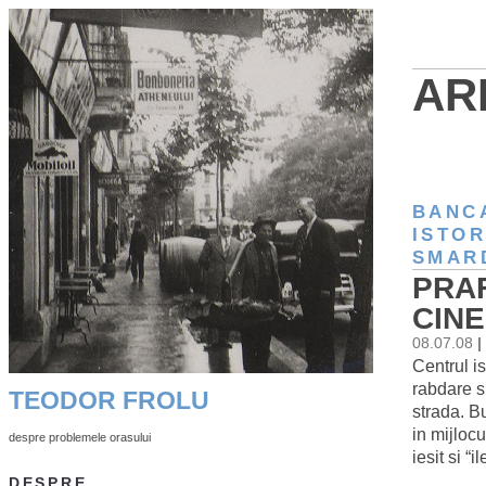
AR
BANC
ISTOR
SMAR
PRAF
CINE
08.07.08
|
Centrul i
rabdare si
TEODOR FROLU
strada. B
in mijloc
despre problemele orasului
iesit si “
DESPRE