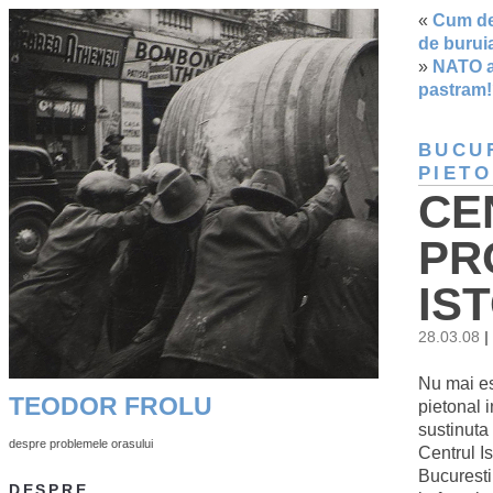
«
Cum de
de burui
»
NATO a 
pastram
BUCU
PIET
CE
PR
IS
28.03.08
|
Nu mai es
TEODOR FROLU
pietonal i
sustinuta 
despre problemele orasului
Centrul I
Bucuresti,
DESPRE