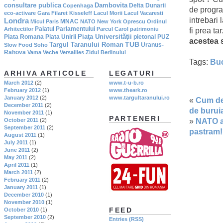
consultare publica
Dambovita
Delta Dunarii
Copenhaga
de progra
eco-activare
Gara Filaret
Kisseleff
Lacul Morii
Lacul Vacaresti
intrebari 
Londra
MNAC
Micul Paris
NATO
New York
Oprescu
Ordinul
Palatul Parlamentului
Arhitectilor
Parcul Carol
patrimoniu
fi prea ta
Piaţa Universităţii
Piata Romana
Piata Unirii
pietonal
PUZ
acestea s
TUB
Targul Taranului Roman
Uranus-
Slow Food
Soho
Rahova
Vama Veche
Versailles
Zidul Berlinului
Tags:
Buc
ARHIVA ARTICOLE
LEGATURI
March 2012
(2)
www.t-u-b.ro
February 2012
(1)
www.theark.ro
January 2012
(2)
www.targultaranului.ro
«
Cum de
December 2011
(2)
de burui
November 2011
(1)
PARTENERI
»
NATO a 
October 2011
(2)
September 2011
(2)
pastram
August 2011
(1)
July 2011
(1)
June 2011
(2)
May 2011
(2)
April 2011
(1)
March 2011
(2)
February 2011
(2)
January 2011
(1)
December 2010
(1)
November 2010
(1)
FEED
October 2010
(1)
September 2010
(2)
Entries (RSS)