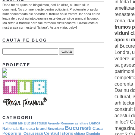
in forta l
Daca tot ati ajuns pe blogul meu, dati-i o citire, o uimire si un
ametitoar
comment. No comment este pentru politicieni. Problemele orasului
renastere 
sunt deocamdata ale noastre si trebuie sa le tratam. Iar ceea ce ne
leaga de trecut nu intotdeaunea este desuet si de aruncat la gunoi.
zona, dar
Ma refer la traditiile care fac farmecul vietii noastre! Orasul este al
frumos pl
nostru asa cum este si "la tara". Asta e viata, baby!
viziuni c
apoi si d
CAUTA PE BLOG
al Bucure
Londra, u
vedere ur
sa gaseasc
PROIECTE
patrimoniu
competiti
coerenta (
Dar nu do
cultural, 
arhitectu
construit 
acestui d
CATEGORII
in loc? C
7 minuni ale Bucurestiului
Banca
Arenele Romane
asfaltare
Bucuresti
magazinul
Casa
brand
Nationala
Baneasa
Brezoianu
Poporului
Centrul Istoric
Ceausescu
chitara
Cismigiu
spot ? Cu