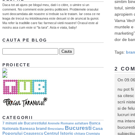
simtim bin
Daca tot ati ajuns pe blogul meu, dati-i o citire, o uimire si un
totul, sim
comment. No comment este pentru politicieni. Problemele orasului
apropiem 
sunt deocamdata ale noastre si trebuie sa le tratam. Iar ceea ce ne
leaga de trecut nu intotdeaunea este desuet si de aruncat la gunoi.
Vama Veche
Ma refer la traditiile care fac farmecul vietii noastre! Orasul este al
muntele e c
nostru asa cum este si "la tara". Asta e viata, baby!
marketing”
dor de ba
CAUTA PE BLOG
Tags:
bra
PROIECTE
2 COM
On 09.0
nu pot fi
sa citesc
scrii nis
si de fel
lucruri i
CATEGORII
ma intere
7 minuni ale Bucurestiului
Banca
Arenele Romane
asfaltare
bucuresti
Bucuresti
Casa
brand
Nationala
Baneasa
Brezoianu
Poporului
Centrul Istoric
subiectiv
Ceausescu
chitara
Cismigiu