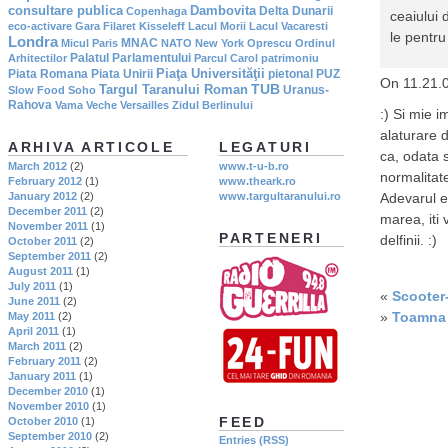
consultare publica
Dambovita
Delta Dunarii
Copenhaga
ceaiului 
eco-activare
Gara Filaret
Kisseleff
Lacul Morii
Lacul Vacaresti
le pentru
Londra
MNAC
Micul Paris
NATO
New York
Oprescu
Ordinul
Palatul Parlamentului
Arhitectilor
Parcul Carol
patrimoniu
Piaţa Universităţii
Piata Romana
Piata Unirii
pietonal
PUZ
On 11.21.
TUB
Targul Taranului Roman
Uranus-
Slow Food
Soho
Rahova
Vama Veche
Versailles
Zidul Berlinului
:) Si mie 
alaturare 
ARHIVA ARTICOLE
LEGATURI
ca, odata s
March 2012
(2)
www.t-u-b.ro
normalitate
February 2012
(1)
www.theark.ro
January 2012
(2)
www.targultaranului.ro
Adevarul e 
December 2011
(2)
marea, iti 
November 2011
(1)
PARTENERI
delfinii. :)
October 2011
(2)
September 2011
(2)
August 2011
(1)
July 2011
(1)
«
Scooter-
June 2011
(2)
»
Toamna 
May 2011
(2)
April 2011
(1)
March 2011
(2)
February 2011
(2)
January 2011
(1)
December 2010
(1)
November 2010
(1)
FEED
October 2010
(1)
September 2010
(2)
Entries (RSS)