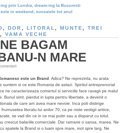
ing prin Londra, dream-ing la Bucuresti
este in weekend, suvoaiele tot anul
D
,
DOR
,
LITORAL
,
MUNTE
,
TREI
,
VAMA VECHE
 NE BAGAM
BANU-N MARE
comentarii
 Romanesc este un Brand
. Adica? Ne reprezinta, nu arata
ce suntem si ce este Romania de astazi. Spiritul antreprenorial
ce ne caracterizeaza comertul si serviciile face ravagii pe malul
. Bunul simt, pierdut in lupta pentru libertate, a devenit o
tionala de care am avea mare nevoie. Inca poti distinge
 frumusetea litoralu-lui anilor 70, ca pe niste vestigii antice,
acate, se vad din ce in ce mai putin sau a disparut cu totul.
au crescut balariile comerciale. Dar ramane o sansa, marea. Ne
cu spatele la Brand si o luam spre mare, inot spre larg. Ne