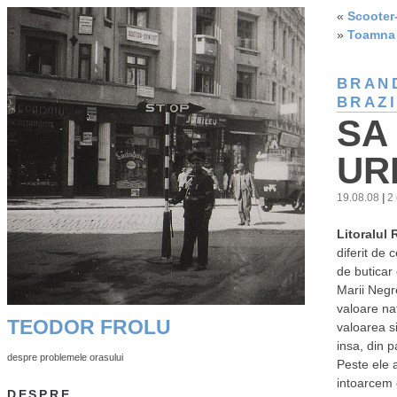
«
Scooter-
»
Toamna 
BRAN
BRAZI
SA
UR
19.08.08
|
2 
Litoralul
diferit de 
de buticar 
Marii Negre
valoare na
TEODOR FROLU
valoarea si
insa, din p
despre problemele orasului
Peste ele 
intoarcem 
DESPRE