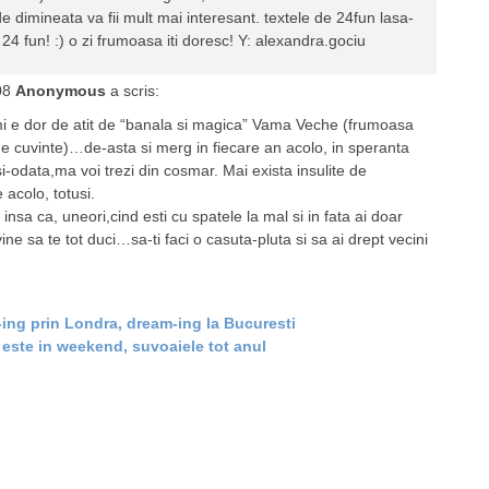
de dimineata va fii mult mai interesant. textele de 24fun lasa-
 24 fun! :) o zi frumoasa iti doresc! Y: alexandra.gociu
08
Anonymous
a scris:
imi e dor de atit de “banala si magica” Vama Veche (frumoasa
de cuvinte)…de-asta si merg in fiecare an acolo, in speranta
i-odata,ma voi trezi din cosmar. Mai exista insulite de
 acolo, totusi.
insa ca, uneori,cind esti cu spatele la mal si in fata ai doar
vine sa te tot duci…sa-ti faci o casuta-pluta si sa ai drept vecini
ing prin Londra, dream-ing la Bucuresti
este in weekend, suvoaiele tot anul