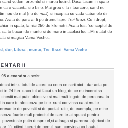
e cand vedem orizontul si marea lucind. Daca lasam in spate
tim ca e vacanta si e bine. Mai greu e la-ntoarcere, cand ne
din nou de mal (nu de
mall
) si incep sa se vada cabanele din
. Arata de parc-ar fi pe drumul spre
Trei Brazi
. Ce-i drept,
hiar in spate, la nici 250 de kilometri. Asa a fost “conceptul de
: sa te bucuri de munte si de mare in acelasi loc…Mi-e atat de
nala si magica Vama Veche…
nd
,
dor
,
Litoral
,
munte
,
Trei Brazi
,
Vama Veche
ENTARII
6.08
alexandra
a scris:
i decat intr-u totul de acord cu ceea ce scrii aici…dar asta pot
 si in 24 fun. daca tot ai facut un blog, de ce nu incerci sa
te chestii mai putin obiective si mai mult legate de persoana ta
ul in care te afecteaza pe tine. sunt convinsa ca ai multe
nteresante de povestit si de postat. uite, de exemplu, pe mine
seaza foarte mult proiectul de care te-ai apucat pentru
. povesteste putin despre el,si adauga si parerea ta(oricat de
a ar fii). citind lucruri de genul, sunt convinsa ca bautul