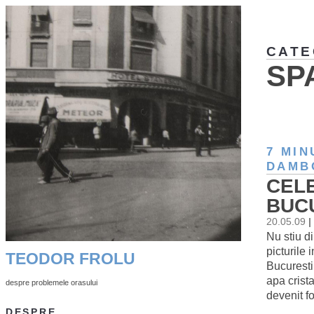
CATE
SP
7 MIN
DAMB
CELE
BUCU
20.05.09
|
Nu stiu di
picturile
TEODOR FROLU
Bucuresti
apa crist
despre problemele orasului
devenit f
DESPRE