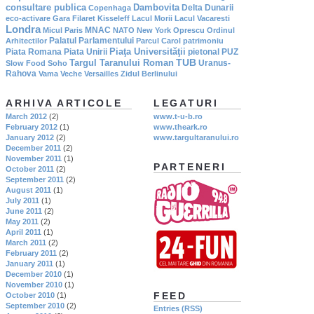
consultare publica
Dambovita
Delta Dunarii
Copenhaga
eco-activare
Gara Filaret
Kisseleff
Lacul Morii
Lacul Vacaresti
Londra
MNAC
Micul Paris
NATO
New York
Oprescu
Ordinul
Palatul Parlamentului
Arhitectilor
Parcul Carol
patrimoniu
Piaţa Universităţii
Piata Romana
Piata Unirii
pietonal
PUZ
TUB
Targul Taranului Roman
Uranus-
Slow Food
Soho
Rahova
Vama Veche
Versailles
Zidul Berlinului
ARHIVA ARTICOLE
LEGATURI
March 2012
(2)
www.t-u-b.ro
February 2012
(1)
www.theark.ro
January 2012
(2)
www.targultaranului.ro
December 2011
(2)
November 2011
(1)
PARTENERI
October 2011
(2)
September 2011
(2)
August 2011
(1)
July 2011
(1)
June 2011
(2)
May 2011
(2)
April 2011
(1)
March 2011
(2)
February 2011
(2)
January 2011
(1)
December 2010
(1)
November 2010
(1)
FEED
October 2010
(1)
September 2010
(2)
Entries (RSS)