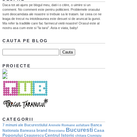
Daca tot ati ajuns pe blogul meu, dati-i o citire, o uimire si un
comment. No comment este pentru politicieni. Problemele orasului
sunt deocamdata ale noastre si trebuie sa le tratam. Iar ceea ce ne
leaga de trecut nu intotdeaunea este desuet si de aruncat la gunoi.
Ma refer la traditiile care fac farmecul vietii noastre! Orasul este al
nostru asa cum este si "la tara". Asta e viata, baby!
CAUTA PE BLOG
PROIECTE
CATEGORII
7 minuni ale Bucurestiului
Banca
Arenele Romane
asfaltare
Bucuresti
Casa
brand
Nationala
Baneasa
Brezoianu
Poporului
Centrul Istoric
Ceausescu
chitara
Cismigiu