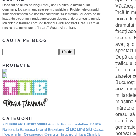
Daca tot ati ajuns pe blogul meu, dati-i o citire, o uimire si un
Văcăreşti
comment. No comment este pentru politicieni. Problemele orasului
încă în m
sunt deocamdata ale noastre si trebuie sa le tratam. Iar ceea ce ne
unică. Înt
leaga de trecut nu intotdeaunea este desuet si de aruncat la gunoi.
Ma refer la traditiile care fac farmecul vietii noastre! Orasul este al
drumului 
nostru asa cum este si "la tara". Asta e viata, baby!
faceți ac
soarele. 
CAUTA PE BLOG
aveţi şi 
spectacul
După ce c
traficului
PROIECTE
într-o al
ziarelor 
Bucureşti
auzit nimi
miliardele
mlaştina ş
mărețele 
orasul să
CATEGORII
care îi v
7 minuni ale Bucurestiului
Banca
Arenele Romane
asfaltare
generatie
Bucuresti
Casa
brand
Nationala
Baneasa
Brezoianu
not war p
Poporului
Centrul Istoric
Ceausescu
chitara
Cismigiu