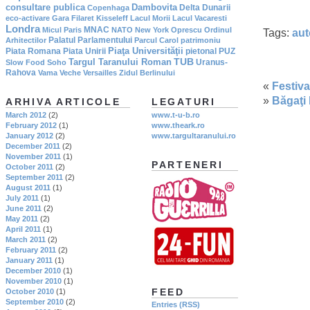
consultare publica
Dambovita
Delta Dunarii
Copenhaga
eco-activare
Gara Filaret
Kisseleff
Lacul Morii
Lacul Vacaresti
Londra
MNAC
Micul Paris
NATO
New York
Oprescu
Ordinul
Tags:
aut
Palatul Parlamentului
Arhitectilor
Parcul Carol
patrimoniu
Piaţa Universităţii
Piata Romana
Piata Unirii
pietonal
PUZ
TUB
Targul Taranului Roman
Uranus-
Slow Food
Soho
Rahova
Vama Veche
Versailles
Zidul Berlinului
«
Festiva
»
Băgaţi 
ARHIVA ARTICOLE
LEGATURI
March 2012
(2)
www.t-u-b.ro
February 2012
(1)
www.theark.ro
January 2012
(2)
www.targultaranului.ro
December 2011
(2)
November 2011
(1)
PARTENERI
October 2011
(2)
September 2011
(2)
August 2011
(1)
July 2011
(1)
June 2011
(2)
May 2011
(2)
April 2011
(1)
March 2011
(2)
February 2011
(2)
January 2011
(1)
December 2010
(1)
November 2010
(1)
FEED
October 2010
(1)
September 2010
(2)
Entries (RSS)