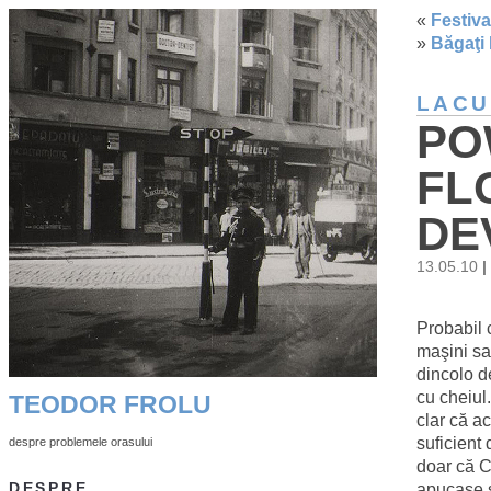
«
Festiva
»
Băgaţi 
LACU
PO
FL
DE
13.05.10
|
Probabil c
maşini sa
dincolo d
cu cheiul
TEODOR FROLU
clar că a
suficient
despre problemele orasului
doar că C
apucase s
DESPRE