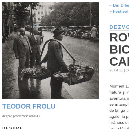
«
Din Dile
»
Festival
DEZV
RO
BI
CA
26.04.11
|
Co
Moment 1. 
natură şi i
aventură î
se întâmplă
TEODOR FROLU
de lângă ti
agale, la p
despre problemele orasului
hrănesc une
DESPRE
m-au făcut