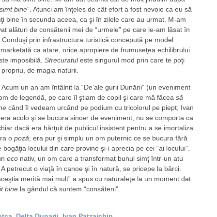
simt bine
”. Atunci am înţeles de cât efort a fost nevoie ca eu să
ţi bine în secunda aceea, ca şi în zilele care au urmat. M-am
vat alături de consătenii mei de “urmele” pe care le-am lăsat în
 Conduşi prin infrastructura turistică concepută pe model
i marketată ca atare, orice apropiere de frumuseţea echilibrului
ste imposibilă.
Strecuratul
este singurul mod prin care te poţi
 propriu, de magia naturii.
Acum un an am întâlnit la “De’ale gurii Dunării” (un eveniment
om de legendă, pe care îl ştiam de copil şi care mă făcea
să
ne
când îl vedeam urcând pe podium cu tricolorul pe piept; Ivan
 era acolo şi se bucura sincer de eveniment, nu se comporta ca
hiar dacă era hărţuit de publicul insistent pentru a se imortaliza
era o
poză
; era pur şi simplu un om puternic ce se bucura fără
bogăţia locului din care provine şi-i aprecia pe cei “ai locului”.
 un
eco
nativ, un om care a transformat bunul simţ într-un atu
 A petrecut o viaţă în canoe şi în natură, se pricepe la bărci.
ceştia merită mai mult” a spus cu naturaleţe la un moment dat.
t bine
la gândul că suntem “consăteni”.
otca
,
Delta Dunarii
,
Ivan Patzaichin