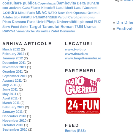
consultare publica
Dambovita
Delta Dunarii
Copenhaga
eco-activare
Gara Filaret
Kisseleff
Lacul Morii
Lacul Vacaresti
Londra
MNAC
Micul Paris
NATO
New York
Oprescu
Ordinul
Palatul Parlamentului
Arhitectilor
Parcul Carol
patrimoniu
Piaţa Universităţii
Piata Romana
Piata Unirii
pietonal
PUZ
«
Din Dile
TUB
Targul Taranului Roman
Uranus-
Slow Food
Soho
»
Festival
Rahova
Vama Veche
Versailles
Zidul Berlinului
ARHIVA ARTICOLE
LEGATURI
March 2012
(2)
www.t-u-b.ro
February 2012
(1)
www.theark.ro
January 2012
(2)
www.targultaranului.ro
December 2011
(2)
November 2011
(1)
PARTENERI
October 2011
(2)
September 2011
(2)
August 2011
(1)
July 2011
(1)
June 2011
(2)
May 2011
(2)
April 2011
(1)
March 2011
(2)
February 2011
(2)
January 2011
(1)
December 2010
(1)
November 2010
(1)
FEED
October 2010
(1)
September 2010
(2)
Entries (RSS)