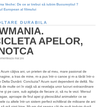
ma Veche: De ce ar trebui să iubim Bucureștiul ?
ul European al filmului
OLTARE DURABILA
WMANIA.
CICLETA APELOR,
NOTCA
menteaza mai jos
Acum câţiva ani, un prieten de-al meu, mare pasionat de
magine, a tras de mine, m-a pus într-o canoe şi m-a târât într-o
n Delta Dunării. Concluzia? Acum sunt dependent de deltă. Nu
 de multe ori în viaţă să ai revelaţia unor lucruri extraordinare
ne şi pe care, sub agitaţia de fiecare zi, să nu le vezi. Mersul
agae, aproape de firul apei şi pleoscăitul animalelor ce se
le cu altele într-un sistem perfect echilibrat de milioane de ani
 să mă simt bine. Mi-am dat seama cât de mult jinduim după