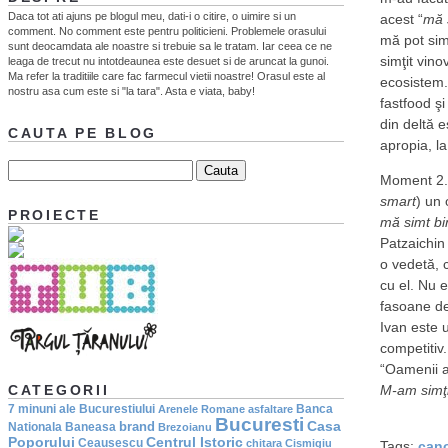
Daca tot ati ajuns pe blogul meu, dati-i o citire, o uimire si un
acest “
mă 
comment. No comment este pentru politicieni. Problemele orasului
mă pot sim
sunt deocamdata ale noastre si trebuie sa le tratam. Iar ceea ce ne
simţit vino
leaga de trecut nu intotdeaunea este desuet si de aruncat la gunoi.
Ma refer la traditiile care fac farmecul vietii noastre! Orasul este al
ecosistem.
nostru asa cum este si "la tara". Asta e viata, baby!
fastfood ş
din deltă e
CAUTA PE BLOG
apropia, la
Moment 2. 
smart
) un 
PROIECTE
mă simt bi
Patzaichin
o vedetă, c
cu el. Nu 
fasoane de 
Ivan este
competitiv.
“Oamenii a
M-am simţi
CATEGORII
7 minuni ale Bucurestiului
Banca
Arenele Romane
asfaltare
Bucuresti
Casa
brand
Nationala
Baneasa
Brezoianu
Poporului
Centrul Istoric
Ceausescu
chitara
Cismigiu
Tags:
can