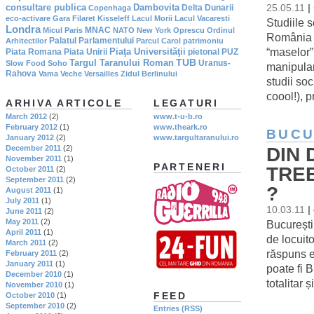
consultare publica
Dambovita
25.05.11
|
Delta Dunarii
Copenhaga
eco-activare
Gara Filaret
Kisseleff
Lacul Morii
Lacul Vacaresti
Studiile 
Londra
MNAC
Micul Paris
NATO
New York
Oprescu
Ordinul
România a
Palatul Parlamentului
Arhitectilor
Parcul Carol
patrimoniu
“maselor”
Piaţa Universităţii
Piata Romana
Piata Unirii
pietonal
PUZ
TUB
Targul Taranului Roman
Uranus-
Slow Food
Soho
manipular
Rahova
Vama Veche
Versailles
Zidul Berlinului
studii soc
coool!), p
ARHIVA ARTICOLE
LEGATURI
March 2012
(2)
www.t-u-b.ro
February 2012
(1)
www.theark.ro
BUCU
January 2012
(2)
www.targultaranului.ro
DIN 
December 2011
(2)
November 2011
(1)
PARTENERI
TREB
October 2011
(2)
September 2011
(2)
?
August 2011
(1)
July 2011
(1)
10.03.11
|
June 2011
(2)
May 2011
(2)
Bucureștiu
April 2011
(1)
de locuit
March 2011
(2)
răspuns es
February 2011
(2)
January 2011
(1)
poate fi 
December 2010
(1)
totalitar 
November 2010
(1)
FEED
October 2010
(1)
September 2010
(2)
Entries (RSS)