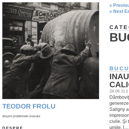
« Previo
» Next E
CATE
BU
BUCU
INA
CALI
24.06.11
|
Dâmboviţa
genereze 
TEODOR FROLU
Saligny a
impresion
despre problemele orasului
civile. Şi
umile, […
DESPRE