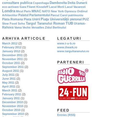
consultare publica
Dambovita
Delta Dunarii
Copenhaga
eco-activare
Gara Filaret
Kisseleff
Lacul Morii
Lacul Vacaresti
Londra
MNAC
Micul Paris
NATO
New York
Oprescu
Ordinul
Palatul Parlamentului
Arhitectilor
Parcul Carol
patrimoniu
Piaţa Universităţii
Piata Romana
Piata Unirii
pietonal
PUZ
TUB
Targul Taranului Roman
Uranus-
Slow Food
Soho
Rahova
Vama Veche
Versailles
Zidul Berlinului
ARHIVA ARTICOLE
LEGATURI
March 2012
(2)
www.t-u-b.ro
February 2012
(1)
www.theark.ro
January 2012
(2)
www.targultaranului.ro
December 2011
(2)
November 2011
(1)
PARTENERI
October 2011
(2)
September 2011
(2)
August 2011
(1)
July 2011
(1)
June 2011
(2)
May 2011
(2)
April 2011
(1)
March 2011
(2)
February 2011
(2)
January 2011
(1)
December 2010
(1)
November 2010
(1)
FEED
October 2010
(1)
September 2010
(2)
Entries (RSS)