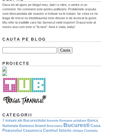
Daca tot ati ajuns pe blogul meu, dati-i o citire, o uimire si un
comment. No comment este pentru politicieni. Problemele orasului
sunt deocamdata ale noastre si trebuie sa le tratam. Iar ceea ce ne
leaga de trecut nu intotdeaunea este desuet si de aruncat la gunoi.
Ma refer la traditiile care fac farmecul vietii noastre! Orasul este al
nostru asa cum este si "la tara". Asta e viata, baby!
CAUTA PE BLOG
PROIECTE
CATEGORII
7 minuni ale Bucurestiului
Banca
Arenele Romane
asfaltare
Bucuresti
Casa
brand
Nationala
Baneasa
Brezoianu
Poporului
Centrul Istoric
Ceausescu
chitara
Cismigiu