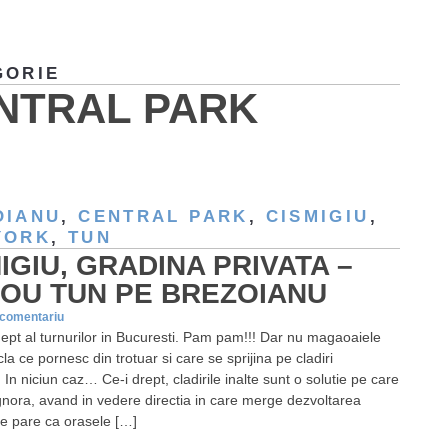
GORIE
NTRAL PARK
OIANU
,
CENTRAL PARK
,
CISMIGIU
,
YORK
,
TUN
IGIU, GRADINA PRIVATA –
NOU TUN PE BREZOIANU
 comentariu
ept al turnurilor in Bucuresti. Pam pam!!! Dar nu magaoaiele
cla ce pornesc din trotuar si care se sprijina pe cladiri
! In niciun caz… Ce-i drept, cladirile inalte sunt o solutie pe care
ignora, avand in vedere directia in care merge dezvoltarea
Se pare ca orasele […]