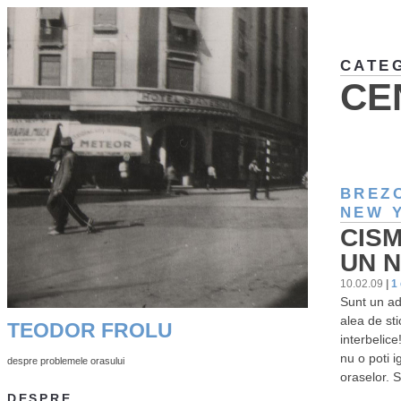
CATE
CE
BREZ
NEW 
CISM
UN 
10.02.09
|
1
Sunt un ad
alea de sti
TEODOR FROLU
interbelice
nu o poti 
despre problemele orasului
oraselor. 
DESPRE