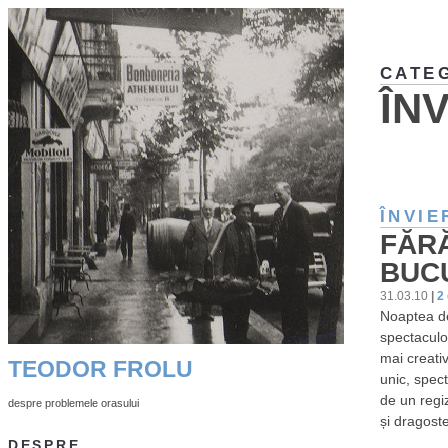
CATE
ÎN
ÎNVIE
FĂR
BUC
31.03.10
|
2
Noaptea de
spectaculoa
mai creati
TEODOR FROLU
unic, spec
de un regi
despre problemele orasului
și dragost
DESPRE