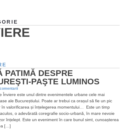
GORIE
VIERE
RE
Ă PATIMĂ DESPRE
UREŞTI-PAŞTE LUMINOS
 comentarii
 Înviere este unul dintre evenimentele urbane cele mai
se ale Bucureștiului. Poate ar trebui ca orașul să fie un pic
v în valorificarea și înțelegerea momentului… Este un timp
taculos, o adevărată coregrafie socio-urbană, în mare nevoie
zor înțelept. Este un eveniment în care bunul simt, cunoașterea
ea […]