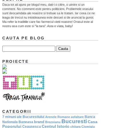
Daca tot ati ajuns pe blogul meu, dati-i o citire, o uimire si un
comment. No comment este pentru politicieni. Problemele orasului
sunt deocamdata ale noastre si trebuie sa le tratam. Iar ceea ce ne
leaga de trecut nu intotdeaunea este desuet si de aruncat la gunoi.
Ma refer la traditiile care fac farmecul vietii noastre! Orasul este al
nostru asa cum este si "la tara". Asta e viata, baby!
CAUTA PE BLOG
PROIECTE
CATEGORII
7 minuni ale Bucurestiului
Banca
Arenele Romane
asfaltare
Bucuresti
Casa
brand
Nationala
Baneasa
Brezoianu
Poporului
Centrul Istoric
Ceausescu
chitara
Cismigiu