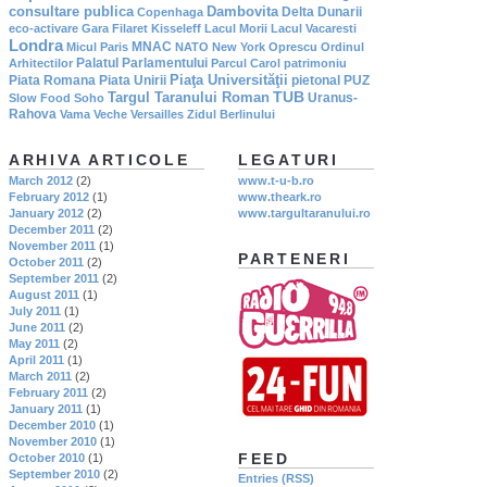
consultare publica
Dambovita
Delta Dunarii
Copenhaga
eco-activare
Gara Filaret
Kisseleff
Lacul Morii
Lacul Vacaresti
Londra
MNAC
Micul Paris
NATO
New York
Oprescu
Ordinul
Palatul Parlamentului
Arhitectilor
Parcul Carol
patrimoniu
Piaţa Universităţii
Piata Romana
Piata Unirii
pietonal
PUZ
TUB
Targul Taranului Roman
Uranus-
Slow Food
Soho
Rahova
Vama Veche
Versailles
Zidul Berlinului
ARHIVA ARTICOLE
LEGATURI
March 2012
(2)
www.t-u-b.ro
February 2012
(1)
www.theark.ro
January 2012
(2)
www.targultaranului.ro
December 2011
(2)
November 2011
(1)
PARTENERI
October 2011
(2)
September 2011
(2)
August 2011
(1)
July 2011
(1)
June 2011
(2)
May 2011
(2)
April 2011
(1)
March 2011
(2)
February 2011
(2)
January 2011
(1)
December 2010
(1)
November 2010
(1)
FEED
October 2010
(1)
September 2010
(2)
Entries (RSS)