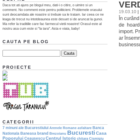
VER
Daca tot ati ajuns pe blogul meu, dati-i o citire, o uimire si un
comment. No comment este pentru politicieni. Problemele orasului
19.03.10
|
sunt deocamdata ale noastre si trebuie sa le tratam. Iar ceea ce ne
În curând
leaga de trecut nu intotdeaunea este desuet si de aruncat la gunoi.
Ma refer la traditiile care fac farmecul vietii noastre! Orasul este al
de hoardel
nostru asa cum este si "la tara". Asta e viata, baby!
import. P
ar însem
CAUTA PE BLOG
businessu
PROIECTE
CATEGORII
7 minuni ale Bucurestiului
Banca
Arenele Romane
asfaltare
Bucuresti
Casa
brand
Nationala
Baneasa
Brezoianu
Poporului
Centrul Istoric
Ceausescu
chitara
Cismigiu