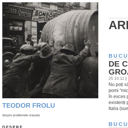
AR
BUCU
DE C
GRO
25.10.11
|
Nu poți s
pomi “mic
în exces p
existenți
TEODOR FROLU
Italia (su
despre problemele orasului
BUCU
DESPRE