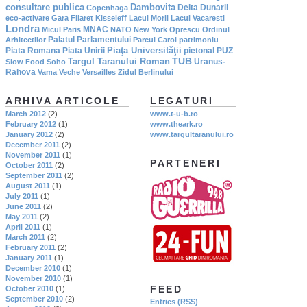
consultare publica
Dambovita
Delta Dunarii
Copenhaga
eco-activare
Gara Filaret
Kisseleff
Lacul Morii
Lacul Vacaresti
Londra
MNAC
Micul Paris
NATO
New York
Oprescu
Ordinul
Palatul Parlamentului
Arhitectilor
Parcul Carol
patrimoniu
Piaţa Universităţii
Piata Romana
Piata Unirii
pietonal
PUZ
TUB
Targul Taranului Roman
Uranus-
Slow Food
Soho
Rahova
Vama Veche
Versailles
Zidul Berlinului
ARHIVA ARTICOLE
LEGATURI
March 2012
(2)
www.t-u-b.ro
February 2012
(1)
www.theark.ro
January 2012
(2)
www.targultaranului.ro
December 2011
(2)
November 2011
(1)
PARTENERI
October 2011
(2)
September 2011
(2)
August 2011
(1)
July 2011
(1)
June 2011
(2)
May 2011
(2)
April 2011
(1)
March 2011
(2)
February 2011
(2)
January 2011
(1)
December 2010
(1)
November 2010
(1)
FEED
October 2010
(1)
September 2010
(2)
Entries (RSS)