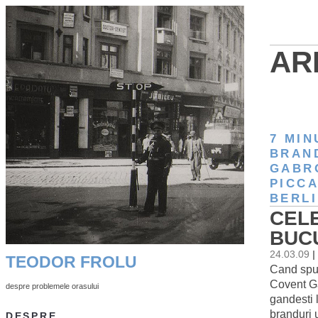
AR
7 MIN
BRAN
GABR
PICCA
BERLI
CELE
BUCU
24.03.09
|
TEODOR FROLU
Cand spui
Covent Ga
despre problemele orasului
gandesti 
branduri 
DESPRE