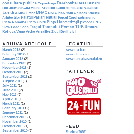
consultare publica
Dambovita
Delta Dunarii
Copenhaga
eco-activare
Gara Filaret
Kisseleff
Lacul Morii
Lacul Vacaresti
Londra
MNAC
Micul Paris
NATO
New York
Oprescu
Ordinul
Palatul Parlamentului
Arhitectilor
Parcul Carol
patrimoniu
Piaţa Universităţii
Piata Romana
Piata Unirii
pietonal
PUZ
TUB
Targul Taranului Roman
Uranus-
Slow Food
Soho
Rahova
Vama Veche
Versailles
Zidul Berlinului
ARHIVA ARTICOLE
LEGATURI
March 2012
(2)
www.t-u-b.ro
February 2012
(1)
www.theark.ro
January 2012
(2)
www.targultaranului.ro
December 2011
(2)
November 2011
(1)
PARTENERI
October 2011
(2)
September 2011
(2)
August 2011
(1)
July 2011
(1)
June 2011
(2)
May 2011
(2)
April 2011
(1)
March 2011
(2)
February 2011
(2)
January 2011
(1)
December 2010
(1)
November 2010
(1)
FEED
October 2010
(1)
September 2010
(2)
Entries (RSS)