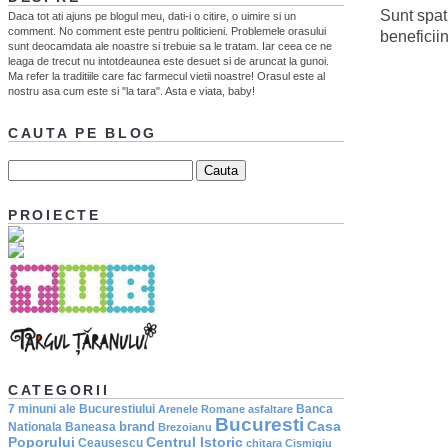
Sunt spati
Daca tot ati ajuns pe blogul meu, dati-i o citire, o uimire si un
comment. No comment este pentru politicieni. Problemele orasului
beneficii
sunt deocamdata ale noastre si trebuie sa le tratam. Iar ceea ce ne
leaga de trecut nu intotdeaunea este desuet si de aruncat la gunoi.
Ma refer la traditiile care fac farmecul vietii noastre! Orasul este al
nostru asa cum este si "la tara". Asta e viata, baby!
CAUTA PE BLOG
PROIECTE
CATEGORII
7 minuni ale Bucurestiului
Banca
Arenele Romane
asfaltare
Bucuresti
Casa
brand
Nationala
Baneasa
Brezoianu
Poporului
Centrul Istoric
Ceausescu
chitara
Cismigiu