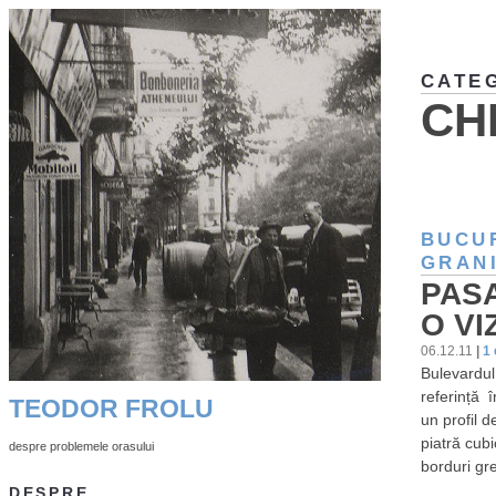
CATE
CH
BUCU
GRAN
PAS
O VI
06.12.11
|
1
Bulevardul
referință î
TEODOR FROLU
un profil 
piatră cubi
despre problemele orasului
borduri gre
DESPRE