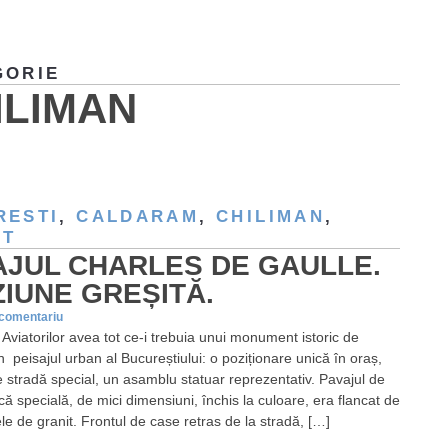
GORIE
ILIMAN
RESTI
,
CALDARAM
,
CHILIMAN
,
IT
AJUL CHARLES DE GAULLE.
ZIUNE GREȘITĂ.
 comentariu
 Aviatorilor avea tot ce-i trebuia unui monument istoric de
n peisajul urban al Bucureștiului: o poziționare unică în oraș,
de stradă special, un asamblu statuar reprezentativ. Pavajul de
că specială, de mici dimensiuni, închis la culoare, era flancat de
le de granit. Frontul de case retras de la stradă, […]