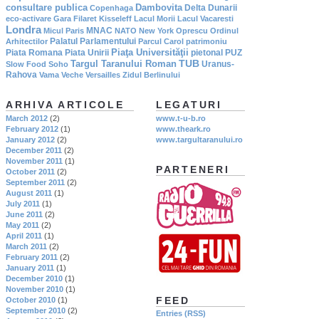
consultare publica
Dambovita
Delta Dunarii
Copenhaga
eco-activare
Gara Filaret
Kisseleff
Lacul Morii
Lacul Vacaresti
Londra
MNAC
Micul Paris
NATO
New York
Oprescu
Ordinul
Palatul Parlamentului
Arhitectilor
Parcul Carol
patrimoniu
Piaţa Universităţii
Piata Romana
Piata Unirii
pietonal
PUZ
TUB
Targul Taranului Roman
Uranus-
Slow Food
Soho
Rahova
Vama Veche
Versailles
Zidul Berlinului
ARHIVA ARTICOLE
LEGATURI
March 2012
(2)
www.t-u-b.ro
February 2012
(1)
www.theark.ro
January 2012
(2)
www.targultaranului.ro
December 2011
(2)
November 2011
(1)
PARTENERI
October 2011
(2)
September 2011
(2)
August 2011
(1)
July 2011
(1)
June 2011
(2)
May 2011
(2)
April 2011
(1)
March 2011
(2)
February 2011
(2)
January 2011
(1)
December 2010
(1)
November 2010
(1)
FEED
October 2010
(1)
September 2010
(2)
Entries (RSS)