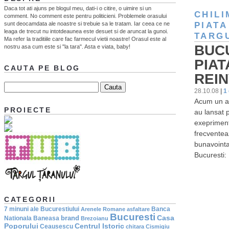
Daca tot ati ajuns pe blogul meu, dati-i o citire, o uimire si un
CHIL
comment. No comment este pentru politicieni. Problemele orasului
sunt deocamdata ale noastre si trebuie sa le tratam. Iar ceea ce ne
PIATA
leaga de trecut nu intotdeaunea este desuet si de aruncat la gunoi.
TARG
Ma refer la traditiile care fac farmecul vietii noastre! Orasul este al
BUC
nostru asa cum este si "la tara". Asta e viata, baby!
PIAT
CAUTA PE BLOG
REI
28.10.08
|
1
Acum un an
PROIECTE
au lansat 
exepriment 
frecventea
bunavointa
Bucuresti:
CATEGORII
7 minuni ale Bucurestiului
Banca
Arenele Romane
asfaltare
Bucuresti
Casa
brand
Nationala
Baneasa
Brezoianu
Poporului
Centrul Istoric
Ceausescu
chitara
Cismigiu