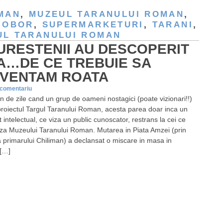
IMAN
,
MUZEUL TARANULUI ROMAN
,
 OBOR
,
SUPERMARKETURI
,
TARANI
,
UL TARANULUI ROMAN
URESTENII AU DESCOPERIT
A…DE CE TREBUIE SA
NVENTAM ROATA
 comentariu
 de zile cand un grup de oameni nostagici (poate vizionari!!)
proiectul Targul Taranului Roman, acesta parea doar inca un
intelectual, ce viza un public cunoscator, restrans la cei ce
za Muzeului Taranului Roman. Mutarea in Piata Amzei (prin
 primarului Chiliman) a declansat o miscare in masa in
 […]