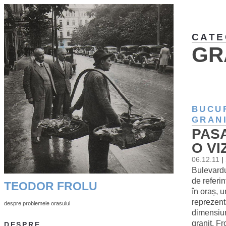
CATE
GR
BUCU
GRAN
PAS
O VI
06.12.11
|
Bulevardu
de referi
TEODOR FROLU
în oraș, 
reprezent
despre problemele orasului
dimensiun
granit. Fr
DESPRE