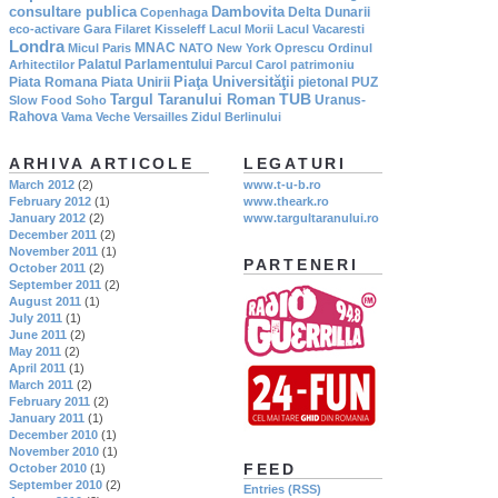
consultare publica
Dambovita
Delta Dunarii
Copenhaga
eco-activare
Gara Filaret
Kisseleff
Lacul Morii
Lacul Vacaresti
Londra
MNAC
Micul Paris
NATO
New York
Oprescu
Ordinul
Palatul Parlamentului
Arhitectilor
Parcul Carol
patrimoniu
Piaţa Universităţii
Piata Romana
Piata Unirii
pietonal
PUZ
TUB
Targul Taranului Roman
Uranus-
Slow Food
Soho
Rahova
Vama Veche
Versailles
Zidul Berlinului
ARHIVA ARTICOLE
LEGATURI
March 2012
(2)
www.t-u-b.ro
February 2012
(1)
www.theark.ro
January 2012
(2)
www.targultaranului.ro
December 2011
(2)
November 2011
(1)
PARTENERI
October 2011
(2)
September 2011
(2)
August 2011
(1)
July 2011
(1)
June 2011
(2)
May 2011
(2)
April 2011
(1)
March 2011
(2)
February 2011
(2)
January 2011
(1)
December 2010
(1)
November 2010
(1)
FEED
October 2010
(1)
September 2010
(2)
Entries (RSS)