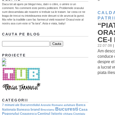
Daca tot ati ajuns pe blogul meu, dati-i o citire, o uimire si un
comment. No comment este pentru politicieni. Problemele orasului
sunt deocamdata ale noastre si trebuie sa le tratam. Iar ceea ce ne
CALD
leaga de trecut nu intotdeaunea este desuet si de aruncat la gunoi.
PATR
Ma refer la traditiile care fac farmecul vietii noastre! Orasul este al
“PIA
nostru asa cum este si "la tara". Asta e viata, baby!
ORAS
CAUTA PE BLOG
CE-
22.07.08
|
Am descop
PROIECTE
conduce cu
despre el
a lucrat 
piata ili
CATEGORII
7 minuni ale Bucurestiului
Banca
Arenele Romane
asfaltare
Bucuresti
Casa
brand
Nationala
Baneasa
Brezoianu
Poporului
Centrul Istoric
Ceausescu
chitara
Cismigiu