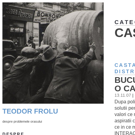
CATE
CA
CAST
DISTR
BUCU
O C
13.11.07
|
Dupa poli
solutii p
TEODOR FROLU
valori ce 
aspiratii
despre problemele orasului
ce in ce
INTERAC
DESPRE