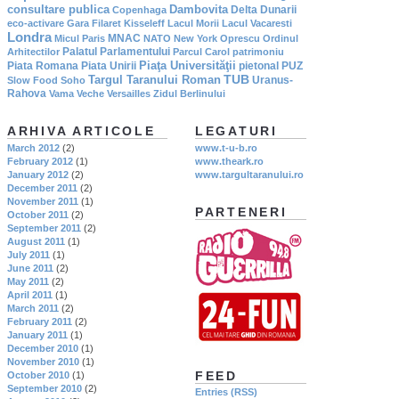
consultare publica
Dambovita
Delta Dunarii
Copenhaga
eco-activare
Gara Filaret
Kisseleff
Lacul Morii
Lacul Vacaresti
Londra
MNAC
Micul Paris
NATO
New York
Oprescu
Ordinul
Palatul Parlamentului
Arhitectilor
Parcul Carol
patrimoniu
Piaţa Universităţii
Piata Romana
Piata Unirii
pietonal
PUZ
TUB
Targul Taranului Roman
Uranus-
Slow Food
Soho
Rahova
Vama Veche
Versailles
Zidul Berlinului
ARHIVA ARTICOLE
LEGATURI
March 2012
(2)
www.t-u-b.ro
February 2012
(1)
www.theark.ro
January 2012
(2)
www.targultaranului.ro
December 2011
(2)
November 2011
(1)
PARTENERI
October 2011
(2)
September 2011
(2)
August 2011
(1)
July 2011
(1)
June 2011
(2)
May 2011
(2)
April 2011
(1)
March 2011
(2)
February 2011
(2)
January 2011
(1)
December 2010
(1)
November 2010
(1)
FEED
October 2010
(1)
September 2010
(2)
Entries (RSS)