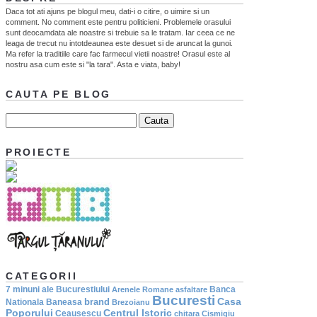
Daca tot ati ajuns pe blogul meu, dati-i o citire, o uimire si un
comment. No comment este pentru politicieni. Problemele orasului
sunt deocamdata ale noastre si trebuie sa le tratam. Iar ceea ce ne
leaga de trecut nu intotdeaunea este desuet si de aruncat la gunoi.
Ma refer la traditiile care fac farmecul vietii noastre! Orasul este al
nostru asa cum este si "la tara". Asta e viata, baby!
CAUTA PE BLOG
PROIECTE
CATEGORII
7 minuni ale Bucurestiului
Banca
Arenele Romane
asfaltare
Bucuresti
Casa
brand
Nationala
Baneasa
Brezoianu
Poporului
Centrul Istoric
Ceausescu
chitara
Cismigiu