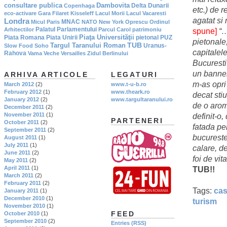
consultare publica
Dambovita
Delta Dunarii
Copenhaga
etc.) de r
eco-activare
Gara Filaret
Kisseleff
Lacul Morii
Lacul Vacaresti
agatat si
Londra
MNAC
Micul Paris
NATO
New York
Oprescu
Ordinul
Palatul Parlamentului
Arhitectilor
Parcul Carol
patrimoniu
spune]
“…
Piaţa Universităţii
Piata Romana
Piata Unirii
pietonal
PUZ
pietonale,
TUB
Targul Taranului Roman
Uranus-
Slow Food
Soho
capitalele
Rahova
Vama Veche
Versailles
Zidul Berlinului
Bucuresti.
un banner
ARHIVA ARTICOLE
LEGATURI
m-as opri
March 2012
(2)
www.t-u-b.ro
February 2012
(1)
www.theark.ro
decat st
January 2012
(2)
www.targultaranului.ro
de o arom
December 2011
(2)
November 2011
(1)
definit-o,
PARTENERI
October 2011
(2)
fatada pen
September 2011
(2)
bucureste
August 2011
(1)
July 2011
(1)
calare, de
June 2011
(2)
foi de vi
May 2011
(2)
April 2011
(1)
TUB!!
March 2011
(2)
February 2011
(2)
Tags:
cas
January 2011
(1)
December 2010
(1)
turism
November 2010
(1)
FEED
October 2010
(1)
September 2010
(2)
Entries (RSS)