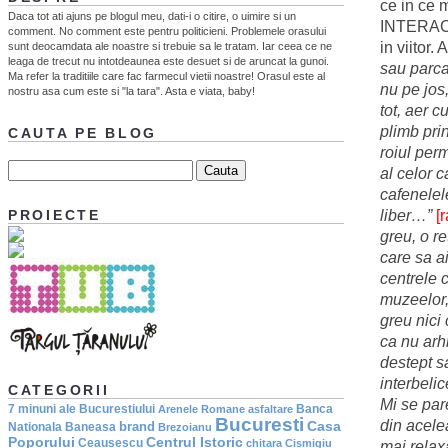
ce in ce
Daca tot ati ajuns pe blogul meu, dati-i o citire, o uimire si un
INTERACT
comment. No comment este pentru politicieni. Problemele orasului
in viitor.
sunt deocamdata ale noastre si trebuie sa le tratam. Iar ceea ce ne
leaga de trecut nu intotdeaunea este desuet si de aruncat la gunoi.
sau parcar
Ma refer la traditiile care fac farmecul vietii noastre! Orasul este al
nu pe jos
nostru asa cum este si "la tara". Asta e viata, baby!
tot, aer c
plimb prin
CAUTA PE BLOG
roiul per
al celor c
cafenelele
liber…”
[
PROIECTE
greu, o r
care sa a
centrele c
muzeelor, 
greu nici 
ca nu arh
destept s
interbeli
CATEGORII
Mi se pare
7 minuni ale Bucurestiului
Banca
Arenele Romane
asfaltare
Bucuresti
din acelea
Casa
brand
Nationala
Baneasa
Brezoianu
Poporului
Centrul Istoric
Ceausescu
chitara
Cismigiu
mai relaxa