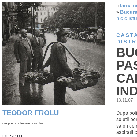
«
Iarna n
»
Bucures
biciclist
CAST
DISTR
BU
PA
CA
IN
13.11.07
|
TEODOR FROLU
Dupa poli
solutii p
despre problemele orasului
valori ce 
aspiratii
DESPRE