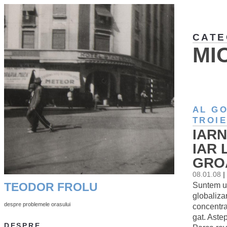
CATE
MI
AL G
TROI
IARN
IAR 
GRO
08.01.08
|
Suntem un
TEODOR FROLU
globaliza
despre problemele orasului
concentra
gat. Aste
DESPRE