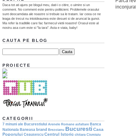
Parca rev
Daca tot ati ajuns pe blogul meu, dati-i o citire, o uimire si un
inconjur
comment. No comment este pentru politicieni. Problemele orasului
sunt deocamdata ale noastre si trebuie sa le tratam. Iar ceea ce ne
leaga de trecut nu intotdeaunea este desuet si de aruncat la gunoi.
Ma refer la traditiile care fac farmecul vietii noastre! Orasul este al
nostru asa cum este si "la tara". Asta e viata, baby!
CAUTA PE BLOG
PROIECTE
CATEGORII
7 minuni ale Bucurestiului
Banca
Arenele Romane
asfaltare
Bucuresti
Casa
brand
Nationala
Baneasa
Brezoianu
Poporului
Centrul Istoric
Ceausescu
chitara
Cismigiu