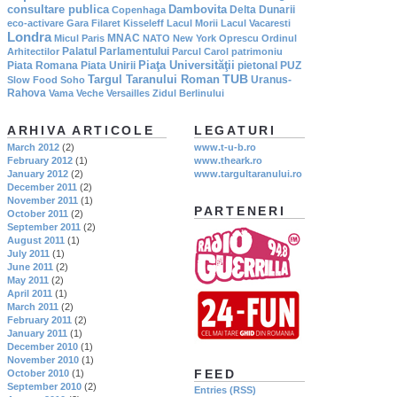
consultare publica
Dambovita
Delta Dunarii
Copenhaga
eco-activare
Gara Filaret
Kisseleff
Lacul Morii
Lacul Vacaresti
Londra
MNAC
Micul Paris
NATO
New York
Oprescu
Ordinul
Palatul Parlamentului
Arhitectilor
Parcul Carol
patrimoniu
Piaţa Universităţii
Piata Romana
Piata Unirii
pietonal
PUZ
TUB
Targul Taranului Roman
Uranus-
Slow Food
Soho
Rahova
Vama Veche
Versailles
Zidul Berlinului
ARHIVA ARTICOLE
LEGATURI
March 2012
(2)
www.t-u-b.ro
February 2012
(1)
www.theark.ro
January 2012
(2)
www.targultaranului.ro
December 2011
(2)
November 2011
(1)
PARTENERI
October 2011
(2)
September 2011
(2)
August 2011
(1)
July 2011
(1)
June 2011
(2)
May 2011
(2)
April 2011
(1)
March 2011
(2)
February 2011
(2)
January 2011
(1)
December 2010
(1)
November 2010
(1)
FEED
October 2010
(1)
September 2010
(2)
Entries (RSS)