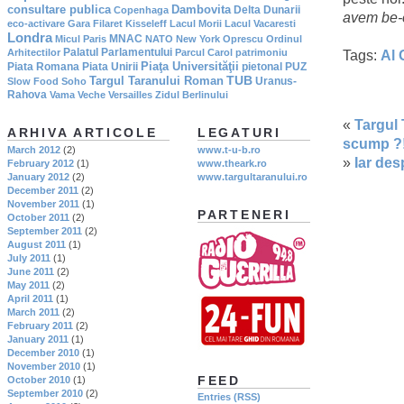
consultare publica
Dambovita
Delta Dunarii
Copenhaga
avem be-
eco-activare
Gara Filaret
Kisseleff
Lacul Morii
Lacul Vacaresti
Londra
MNAC
Micul Paris
NATO
New York
Oprescu
Ordinul
Palatul Parlamentului
Arhitectilor
Parcul Carol
patrimoniu
Tags:
Al 
Piaţa Universităţii
Piata Romana
Piata Unirii
pietonal
PUZ
TUB
Targul Taranului Roman
Uranus-
Slow Food
Soho
Rahova
Vama Veche
Versailles
Zidul Berlinului
«
Targul
ARHIVA ARTICOLE
LEGATURI
scump ?
March 2012
(2)
www.t-u-b.ro
»
Iar des
February 2012
(1)
www.theark.ro
January 2012
(2)
www.targultaranului.ro
December 2011
(2)
November 2011
(1)
PARTENERI
October 2011
(2)
September 2011
(2)
August 2011
(1)
July 2011
(1)
June 2011
(2)
May 2011
(2)
April 2011
(1)
March 2011
(2)
February 2011
(2)
January 2011
(1)
December 2010
(1)
November 2010
(1)
FEED
October 2010
(1)
September 2010
(2)
Entries (RSS)