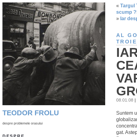
«
Targul
scump ?
»
Iar des
AL G
TROI
IA
CE
VAR
GR
08.01.08
|
TEODOR FROLU
Suntem un
globaliza
despre problemele orasului
concentra
gat. Aste
DESPRE