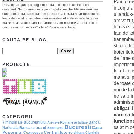
Parca rev
Daca tot ati ajuns pe blogul meu, dati-i o citire, o uimire si un
inconjura
comment. No comment este pentru politicieni. Problemele orasului
uitandu-s
sunt deocamdata ale noastre si trebuie sa le tratam. Iar ceea ce ne
leaga de trecut nu intotdeaunea este desuet si de aruncat la gunoi.
am vazut,
Ma refer la traditiile care fac farmecul vietii noastre! Orasul este al
lumea si a
nostru asa cum este si "la tara". Asta e viata, baby!
fata de to
transmitea
CAUTA PE BLOG
stiu ce f
troienitul
de firme 
imperfecti
PROIECTE
Incet-inc
mana si p
de toate 
noi de la
ne va prin
administra
obligati-
care sa f
CATEGORII
functiona
7 minuni ale Bucurestiului
Banca
Arenele Romane
asfaltare
Bucuresti
sa stim c
Casa
brand
Nationala
Baneasa
Brezoianu
Poporului
Centrul Istoric
Ceausescu
chitara
Cismigiu
peste noi