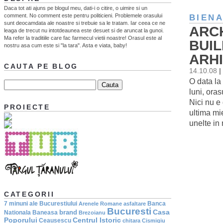
Daca tot ati ajuns pe blogul meu, dati-i o citire, o uimire si un
comment. No comment este pentru politicieni. Problemele orasului
BIEN
sunt deocamdata ale noastre si trebuie sa le tratam. Iar ceea ce ne
ARC
leaga de trecut nu intotdeaunea este desuet si de aruncat la gunoi.
Ma refer la traditiile care fac farmecul vietii noastre! Orasul este al
BUIL
nostru asa cum este si "la tara". Asta e viata, baby!
ARHI
CAUTA PE BLOG
14.10.08
|
O data la
luni, oras
Nici nu e 
PROIECTE
ultima mie
unelte in
CATEGORII
7 minuni ale Bucurestiului
Banca
Arenele Romane
asfaltare
Bucuresti
Casa
brand
Nationala
Baneasa
Brezoianu
Poporului
Centrul Istoric
Ceausescu
chitara
Cismigiu