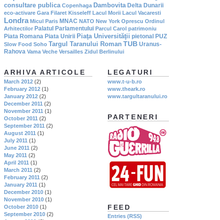
consultare publica
Dambovita
Delta Dunarii
Copenhaga
eco-activare
Gara Filaret
Kisseleff
Lacul Morii
Lacul Vacaresti
Londra
MNAC
Micul Paris
NATO
New York
Oprescu
Ordinul
Palatul Parlamentului
Arhitectilor
Parcul Carol
patrimoniu
Piaţa Universităţii
Piata Romana
Piata Unirii
pietonal
PUZ
TUB
Targul Taranului Roman
Uranus-
Slow Food
Soho
Rahova
Vama Veche
Versailles
Zidul Berlinului
ARHIVA ARTICOLE
LEGATURI
March 2012
(2)
www.t-u-b.ro
February 2012
(1)
www.theark.ro
January 2012
(2)
www.targultaranului.ro
December 2011
(2)
November 2011
(1)
PARTENERI
October 2011
(2)
September 2011
(2)
August 2011
(1)
July 2011
(1)
June 2011
(2)
May 2011
(2)
April 2011
(1)
March 2011
(2)
February 2011
(2)
January 2011
(1)
December 2010
(1)
November 2010
(1)
FEED
October 2010
(1)
September 2010
(2)
Entries (RSS)