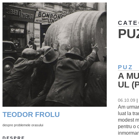
CATE
PU
PUZ
A MU
UL (
06.10.09
|
Am urmari
luat la tr
TEODOR FROLU
modest me
despre problemele orasului
pentru o 
inmormant
DESPRE