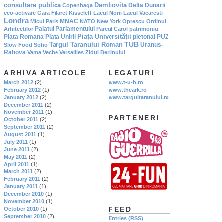
consultare publica
Dambovita
Delta Dunarii
Copenhaga
eco-activare
Gara Filaret
Kisseleff
Lacul Morii
Lacul Vacaresti
Londra
MNAC
Micul Paris
NATO
New York
Oprescu
Ordinul
Palatul Parlamentului
Arhitectilor
Parcul Carol
patrimoniu
Piaţa Universităţii
Piata Romana
Piata Unirii
pietonal
PUZ
TUB
Targul Taranului Roman
Uranus-
Slow Food
Soho
Rahova
Vama Veche
Versailles
Zidul Berlinului
ARHIVA ARTICOLE
LEGATURI
March 2012
(2)
www.t-u-b.ro
February 2012
(1)
www.theark.ro
January 2012
(2)
www.targultaranului.ro
December 2011
(2)
November 2011
(1)
PARTENERI
October 2011
(2)
September 2011
(2)
August 2011
(1)
July 2011
(1)
June 2011
(2)
May 2011
(2)
April 2011
(1)
March 2011
(2)
February 2011
(2)
January 2011
(1)
December 2010
(1)
November 2010
(1)
FEED
October 2010
(1)
September 2010
(2)
Entries (RSS)