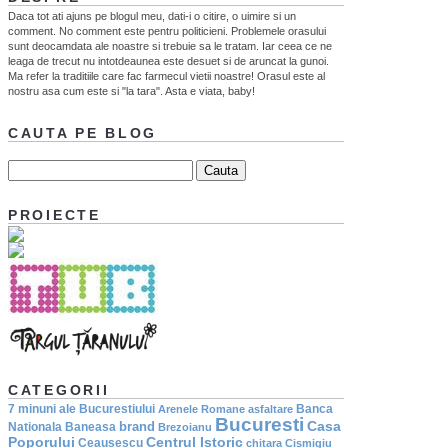
Daca tot ati ajuns pe blogul meu, dati-i o citire, o uimire si un
comment. No comment este pentru politicieni. Problemele orasului
sunt deocamdata ale noastre si trebuie sa le tratam. Iar ceea ce ne
leaga de trecut nu intotdeaunea este desuet si de aruncat la gunoi.
Ma refer la traditiile care fac farmecul vietii noastre! Orasul este al
nostru asa cum este si "la tara". Asta e viata, baby!
CAUTA PE BLOG
PROIECTE
CATEGORII
7 minuni ale Bucurestiului
Banca
Arenele Romane
asfaltare
Bucuresti
Casa
brand
Nationala
Baneasa
Brezoianu
Poporului
Centrul Istoric
Ceausescu
chitara
Cismigiu