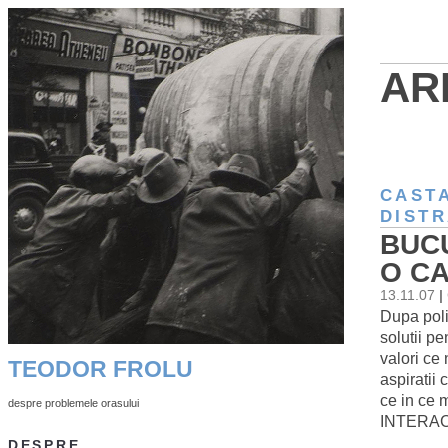
AR
CAST
DISTR
BUCU
O C
13.11.07
|
Dupa poli
solutii p
valori ce 
TEODOR FROLU
aspiratii
ce in ce
despre problemele orasului
INTERAC
DESPRE