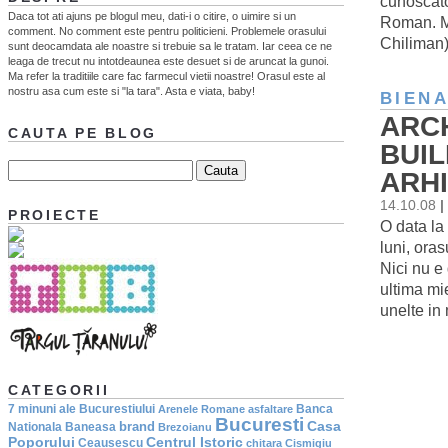
cunoscato
Daca tot ati ajuns pe blogul meu, dati-i o citire, o uimire si un
Roman. Mu
comment. No comment este pentru politicieni. Problemele orasului
Chiliman)
sunt deocamdata ale noastre si trebuie sa le tratam. Iar ceea ce ne
leaga de trecut nu intotdeaunea este desuet si de aruncat la gunoi.
Ma refer la traditiile care fac farmecul vietii noastre! Orasul este al
nostru asa cum este si "la tara". Asta e viata, baby!
BIEN
ARC
CAUTA PE BLOG
BUIL
ARHI
14.10.08
|
PROIECTE
O data la
luni, oras
Nici nu e 
ultima mie
unelte in
CATEGORII
7 minuni ale Bucurestiului
Banca
Arenele Romane
asfaltare
Bucuresti
Casa
brand
Nationala
Baneasa
Brezoianu
Poporului
Centrul Istoric
Ceausescu
chitara
Cismigiu