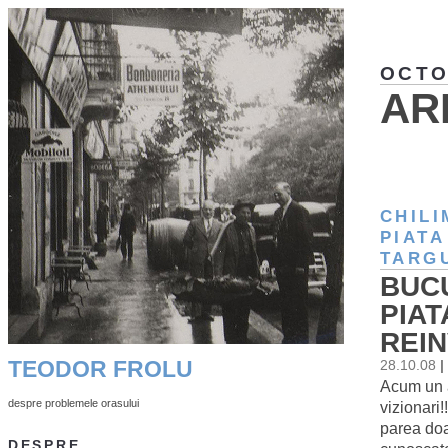
OCTO
AR
CHIL
PIATA
TARG
BUC
PIAT
REI
TEODOR FROLU
28.10.08
|
Acum un a
despre problemele orasului
vizionari
parea doa
DESPRE