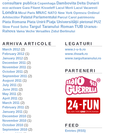
consultare publica
Dambovita
Delta Dunarii
Copenhaga
eco-activare
Gara Filaret
Kisseleff
Lacul Morii
Lacul Vacaresti
Londra
MNAC
Micul Paris
NATO
New York
Oprescu
Ordinul
Palatul Parlamentului
Arhitectilor
Parcul Carol
patrimoniu
Piaţa Universităţii
Piata Romana
Piata Unirii
pietonal
PUZ
TUB
Targul Taranului Roman
Uranus-
Slow Food
Soho
Rahova
Vama Veche
Versailles
Zidul Berlinului
ARHIVA ARTICOLE
LEGATURI
March 2012
(2)
www.t-u-b.ro
February 2012
(1)
www.theark.ro
January 2012
(2)
www.targultaranului.ro
December 2011
(2)
November 2011
(1)
PARTENERI
October 2011
(2)
September 2011
(2)
August 2011
(1)
July 2011
(1)
June 2011
(2)
May 2011
(2)
April 2011
(1)
March 2011
(2)
February 2011
(2)
January 2011
(1)
December 2010
(1)
November 2010
(1)
FEED
October 2010
(1)
September 2010
(2)
Entries (RSS)