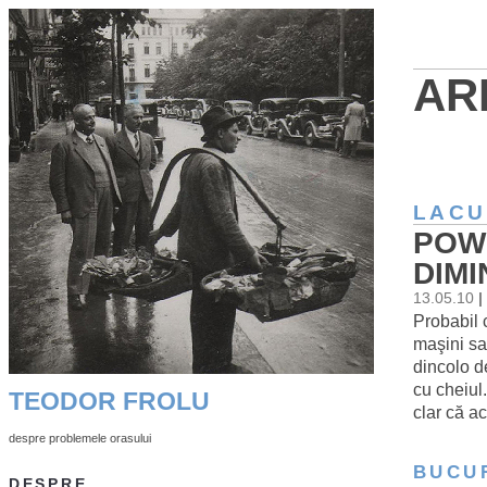
AR
LACU
POW
DIM
13.05.10
|
Probabil c
maşini sa
dincolo d
cu cheiul
TEODOR FROLU
clar că a
despre problemele orasului
BUCU
DESPRE