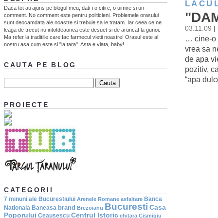
LACUL
Daca tot ati ajuns pe blogul meu, dati-i o citire, o uimire si un
"DAM
comment. No comment este pentru politicieni. Problemele orasului
sunt deocamdata ale noastre si trebuie sa le tratam. Iar ceea ce ne
03.11.09
|
leaga de trecut nu intotdeaunea este desuet si de aruncat la gunoi.
Ma refer la traditiile care fac farmecul vietii noastre! Orasul este al
… cine-o 
nostru asa cum este si "la tara". Asta e viata, baby!
vrea sa n
de apa vi
CAUTA PE BLOG
pozitiv, 
“apa dulc
PROIECTE
CATEGORII
7 minuni ale Bucurestiului
Banca
Arenele Romane
asfaltare
Bucuresti
Casa
brand
Nationala
Baneasa
Brezoianu
Poporului
Centrul Istoric
Ceausescu
chitara
Cismigiu