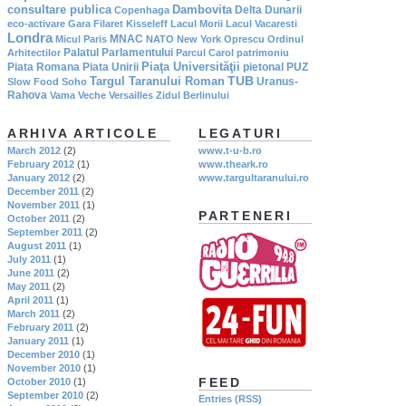
consultare publica
Dambovita
Delta Dunarii
Copenhaga
eco-activare
Gara Filaret
Kisseleff
Lacul Morii
Lacul Vacaresti
Londra
MNAC
Micul Paris
NATO
New York
Oprescu
Ordinul
Palatul Parlamentului
Arhitectilor
Parcul Carol
patrimoniu
Piaţa Universităţii
Piata Romana
Piata Unirii
pietonal
PUZ
TUB
Targul Taranului Roman
Uranus-
Slow Food
Soho
Rahova
Vama Veche
Versailles
Zidul Berlinului
ARHIVA ARTICOLE
LEGATURI
March 2012
(2)
www.t-u-b.ro
February 2012
(1)
www.theark.ro
January 2012
(2)
www.targultaranului.ro
December 2011
(2)
November 2011
(1)
PARTENERI
October 2011
(2)
September 2011
(2)
August 2011
(1)
July 2011
(1)
June 2011
(2)
May 2011
(2)
April 2011
(1)
March 2011
(2)
February 2011
(2)
January 2011
(1)
December 2010
(1)
November 2010
(1)
FEED
October 2010
(1)
September 2010
(2)
Entries (RSS)