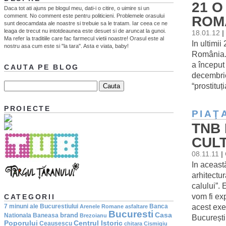
21 O
Daca tot ati ajuns pe blogul meu, dati-i o citire, o uimire si un
comment. No comment este pentru politicieni. Problemele orasului
ROMÂ
sunt deocamdata ale noastre si trebuie sa le tratam. Iar ceea ce ne
leaga de trecut nu intotdeaunea este desuet si de aruncat la gunoi.
18.01.12
|
Ma refer la traditiile care fac farmecul vietii noastre! Orasul este al
In ultimii
nostru asa cum este si "la tara". Asta e viata, baby!
România. 
a început 
CAUTA PE BLOG
decembrie
“prostitu
PROIECTE
PIAŢ
TNB 
CUL
08.11.11
|
In aceast
arhitectu
calului”. 
vom fi ex
CATEGORII
acest exer
7 minuni ale Bucurestiului
Banca
Arenele Romane
asfaltare
Bucuresti
Casa
brand
Nationala
Baneasa
Brezoianu
București
Poporului
Centrul Istoric
Ceausescu
chitara
Cismigiu