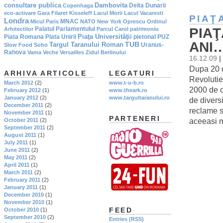
consultare publica
Dambovita
Delta Dunarii
Copenhaga
eco-activare
Gara Filaret
Kisseleff
Lacul Morii
Lacul Vacaresti
PIAŢ
Londra
MNAC
Micul Paris
NATO
New York
Oprescu
Ordinul
PIAŢ
Palatul Parlamentului
Arhitectilor
Parcul Carol
patrimoniu
Piaţa Universităţii
Piata Romana
Piata Unirii
pietonal
PUZ
ANI…
TUB
Targul Taranului Roman
Uranus-
Slow Food
Soho
Rahova
Vama Veche
Versailles
Zidul Berlinului
16.12.09
|
Dupa 20 d
ARHIVA ARTICOLE
LEGATURI
Revolutie
March 2012
(2)
www.t-u-b.ro
2000 de o
February 2012
(1)
www.theark.ro
January 2012
(2)
www.targultaranului.ro
de diversi
December 2011
(2)
reclame s
November 2011
(1)
PARTENERI
aceeasi 
October 2011
(2)
September 2011
(2)
August 2011
(1)
July 2011
(1)
June 2011
(2)
May 2011
(2)
April 2011
(1)
March 2011
(2)
February 2011
(2)
January 2011
(1)
December 2010
(1)
November 2010
(1)
FEED
October 2010
(1)
September 2010
(2)
Entries (RSS)