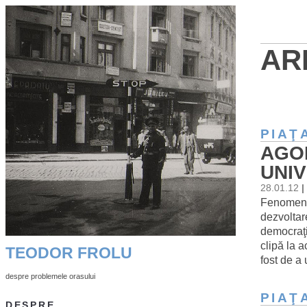
AR
PIAŢ
AGOR
UNIV
28.01.12
|
Fenomenul
dezvoltare
democraţi
clipă la a
TEODOR FROLU
fost de a 
despre problemele orasului
PIAŢ
DESPRE