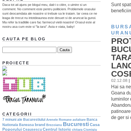
Sunt spati
Daca tot ati ajuns pe blogul meu, dati-i o citire, o uimire si un
comment. No comment este pentru politicieni. Problemele orasului
beneficii
sunt deocamdata ale noastre si trebuie sa le tratam. Iar ceea ce ne
leaga de trecut nu intotdeaunea este desuet si de aruncat la gunoi.
Ma refer la traditiile care fac farmecul vietii noastre! Orasul este al
BURS
nostru asa cum este si "la tara". Asta e viata, baby!
URAN
PRO
CAUTA PE BLOG
BUC
TAR
PROIECTE
LANG
COS
02.12.08
|
Hai sa ne
Goana dup
luminilor
Abandonati
patinoare
CATEGORII
de ger si
7 minuni ale Bucurestiului
Banca
Arenele Romane
asfaltare
Bucuresti
Casa
brand
Nationala
Baneasa
Brezoianu
Poporului
Centrul Istoric
Ceausescu
chitara
Cismigiu