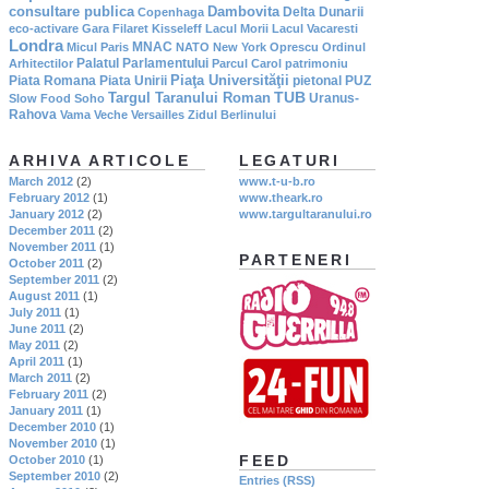
consultare publica
Dambovita
Delta Dunarii
Copenhaga
eco-activare
Gara Filaret
Kisseleff
Lacul Morii
Lacul Vacaresti
Londra
MNAC
Micul Paris
NATO
New York
Oprescu
Ordinul
Palatul Parlamentului
Arhitectilor
Parcul Carol
patrimoniu
Piaţa Universităţii
Piata Romana
Piata Unirii
pietonal
PUZ
TUB
Targul Taranului Roman
Uranus-
Slow Food
Soho
Rahova
Vama Veche
Versailles
Zidul Berlinului
ARHIVA ARTICOLE
LEGATURI
March 2012
(2)
www.t-u-b.ro
February 2012
(1)
www.theark.ro
January 2012
(2)
www.targultaranului.ro
December 2011
(2)
November 2011
(1)
PARTENERI
October 2011
(2)
September 2011
(2)
August 2011
(1)
July 2011
(1)
June 2011
(2)
May 2011
(2)
April 2011
(1)
March 2011
(2)
February 2011
(2)
January 2011
(1)
December 2010
(1)
November 2010
(1)
FEED
October 2010
(1)
September 2010
(2)
Entries (RSS)