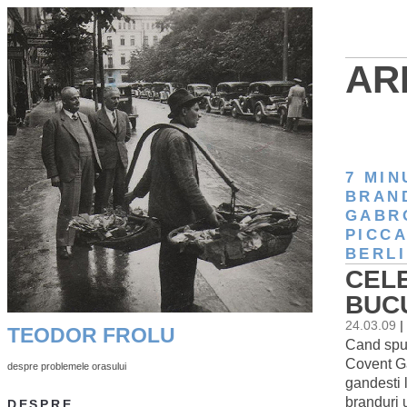
AR
7 MIN
BRAN
GABR
PICCA
BERLI
CELE
BUCU
24.03.09
|
TEODOR FROLU
Cand spui
Covent Ga
despre problemele orasului
gandesti 
branduri 
DESPRE