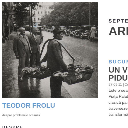
SEPTE
AR
BUCU
UN V
PIDU
27.09.11
|
C
Este o sea
Piaţa Palat
clasică pa
TEODOR FROLU
traverseze
transformân
despre problemele orasului
DESPRE