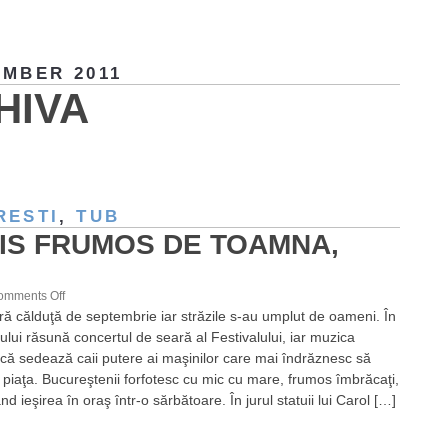
MBER 2011
HIVA
RESTI
,
TUB
IS FRUMOS DE TOAMNA,
on
omments Off
ră călduţă de septembrie iar străzile s-au umplut de oameni. În
Un
ului răsună concertul de seară al Festivalului, iar muzica
vis
rcă sedează caii putere ai maşinilor care mai îndrăznesc să
frumos
 piaţa. Bucureştenii forfotesc cu mic cu mare, frumos îmbrăcaţi,
de
d ieşirea în oraş într-o sărbătoare. În jurul statuii lui Carol […]
toamna,
PIDU