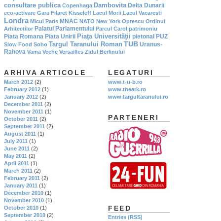
consultare publica
Dambovita
Delta Dunarii
Copenhaga
eco-activare
Gara Filaret
Kisseleff
Lacul Morii
Lacul Vacaresti
Londra
MNAC
Micul Paris
NATO
New York
Oprescu
Ordinul
Palatul Parlamentului
Arhitectilor
Parcul Carol
patrimoniu
Piaţa Universităţii
Piata Romana
Piata Unirii
pietonal
PUZ
TUB
Targul Taranului Roman
Uranus-
Slow Food
Soho
Rahova
Vama Veche
Versailles
Zidul Berlinului
ARHIVA ARTICOLE
LEGATURI
March 2012
(2)
www.t-u-b.ro
February 2012
(1)
www.theark.ro
January 2012
(2)
www.targultaranului.ro
December 2011
(2)
November 2011
(1)
PARTENERI
October 2011
(2)
September 2011
(2)
August 2011
(1)
July 2011
(1)
June 2011
(2)
May 2011
(2)
April 2011
(1)
March 2011
(2)
February 2011
(2)
January 2011
(1)
December 2010
(1)
November 2010
(1)
FEED
October 2010
(1)
September 2010
(2)
Entries (RSS)