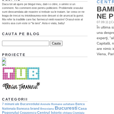
CENTR
Daca tot ati ajuns pe blogul meu, dati-i o citire, o uimire si un
BAM
comment. No comment este pentru politicieni. Problemele orasului
sunt deocamdata ale noastre si trebuie sa le tratam. Iar ceea ce ne
NE P
leaga de trecut nu intotdeaunea este desuet si de aruncat la gunoi.
Ma refer la traditiile care fac farmecul vietii noastre! Orasul este al
07.09.11
|
C
nostru asa cum este si "la tara". Asta e viata, baby!
În ultima 
una despre 
CAUTA PE BLOG
experţi, “a
Capitală, 
are nimic i
Viena, Par
PROIECTE
CATEGORII
7 minuni ale Bucurestiului
Banca
Arenele Romane
asfaltare
Bucuresti
Casa
brand
Nationala
Baneasa
Brezoianu
Poporului
Centrul Istoric
Ceausescu
chitara
Cismigiu