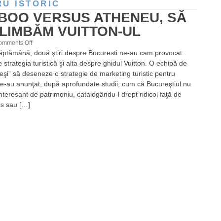
U ISTORIC
BOO VERSUS ATHENEU, SĂ
LIMBĂM VUITTON-UL
on
omments Off
săptămână, două ştiri despre Bucuresti ne-au cam provocat:
Bamboo
strategia turistică şi alta despre ghidul Vuitton. O echipă de
versus
leşi” să deseneze o strategie de marketing turistic pentru
Atheneu,
ne-au anunţat, după aprofundate studii, cum că Bucureştiul nu
să
nteresant de patrimoniu, catalogându-l drept ridicol faţă de
ne
is sau […]
plimbăm
Vuitton-
ul