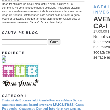
Daca tot ati ajuns pe blogul meu, dati-i o citire, o uimire si un
ASFA
comment. No comment este pentru politicieni. Problemele orasului
sunt deocamdata ale noastre si trebuie sa le tratam. Iar ceea ce ne
INVES
leaga de trecut nu intotdeaunea este desuet si de aruncat la gunoi.
AVE
Ma refer la traditiile care fac farmecul vietii noastre! Orasul este al
nostru asa cum este si "la tara". Asta e viata, baby!
CA-I
17.09.09
|
CAUTA PE BLOG
Nu pot sa
face ceva
nici maca
scoata cev
PROIECTE
se face e
CATEGORII
7 minuni ale Bucurestiului
Banca
Arenele Romane
asfaltare
Bucuresti
Casa
brand
Nationala
Baneasa
Brezoianu
Poporului
Centrul Istoric
Ceausescu
chitara
Cismigiu