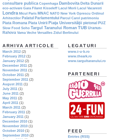
consultare publica
Dambovita
Delta Dunarii
Copenhaga
eco-activare
Gara Filaret
Kisseleff
Lacul Morii
Lacul Vacaresti
Londra
MNAC
Micul Paris
NATO
New York
Oprescu
Ordinul
Palatul Parlamentului
Arhitectilor
Parcul Carol
patrimoniu
Piaţa Universităţii
Piata Romana
Piata Unirii
pietonal
PUZ
TUB
Targul Taranului Roman
Uranus-
Slow Food
Soho
Rahova
Vama Veche
Versailles
Zidul Berlinului
ARHIVA ARTICOLE
LEGATURI
March 2012
(2)
www.t-u-b.ro
February 2012
(1)
www.theark.ro
January 2012
(2)
www.targultaranului.ro
December 2011
(2)
November 2011
(1)
PARTENERI
October 2011
(2)
September 2011
(2)
August 2011
(1)
July 2011
(1)
June 2011
(2)
May 2011
(2)
April 2011
(1)
March 2011
(2)
February 2011
(2)
January 2011
(1)
December 2010
(1)
November 2010
(1)
FEED
October 2010
(1)
September 2010
(2)
Entries (RSS)