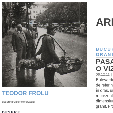
AR
BUCU
GRAN
PAS
O VI
06.12.11
|
Bulevardu
de referi
în oraș, 
TEODOR FROLU
reprezent
dimensiun
despre problemele orasului
granit. Fr
DESPRE