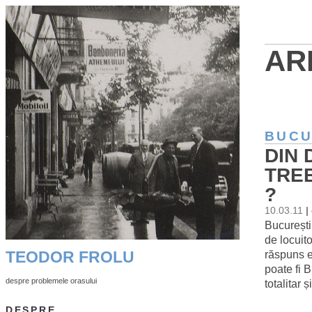
AR
BUCU
DIN 
TREB
?
10.03.11
|
Bucureștiu
de locuit
răspuns es
TEODOR FROLU
poate fi 
despre problemele orasului
totalitar 
DESPRE