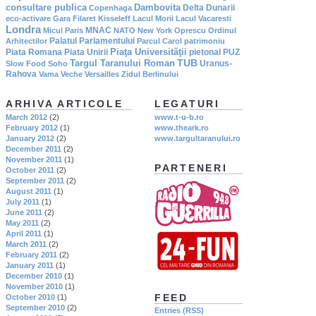
consultare publica
Dambovita
Delta Dunarii
Copenhaga
eco-activare
Gara Filaret
Kisseleff
Lacul Morii
Lacul Vacaresti
Londra
MNAC
Micul Paris
NATO
New York
Oprescu
Ordinul
Palatul Parlamentului
Arhitectilor
Parcul Carol
patrimoniu
Piaţa Universităţii
Piata Romana
Piata Unirii
pietonal
PUZ
TUB
Targul Taranului Roman
Uranus-
Slow Food
Soho
Rahova
Vama Veche
Versailles
Zidul Berlinului
ARHIVA ARTICOLE
LEGATURI
March 2012
(2)
www.t-u-b.ro
February 2012
(1)
www.theark.ro
January 2012
(2)
www.targultaranului.ro
December 2011
(2)
November 2011
(1)
PARTENERI
October 2011
(2)
September 2011
(2)
August 2011
(1)
July 2011
(1)
June 2011
(2)
May 2011
(2)
April 2011
(1)
March 2011
(2)
February 2011
(2)
January 2011
(1)
December 2010
(1)
November 2010
(1)
FEED
October 2010
(1)
September 2010
(2)
Entries (RSS)