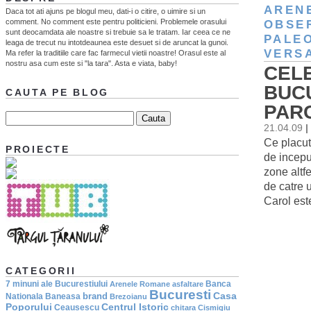
AREN
Daca tot ati ajuns pe blogul meu, dati-i o citire, o uimire si un
comment. No comment este pentru politicieni. Problemele orasului
OBSE
sunt deocamdata ale noastre si trebuie sa le tratam. Iar ceea ce ne
PALE
leaga de trecut nu intotdeaunea este desuet si de aruncat la gunoi.
VERS
Ma refer la traditiile care fac farmecul vietii noastre! Orasul este al
nostru asa cum este si "la tara". Asta e viata, baby!
CELE
BUC
CAUTA PE BLOG
PAR
21.04.09
|
Ce placut
PROIECTE
de incepu
zone altf
de catre 
Carol este
CATEGORII
7 minuni ale Bucurestiului
Banca
Arenele Romane
asfaltare
Bucuresti
Casa
brand
Nationala
Baneasa
Brezoianu
Poporului
Centrul Istoric
Ceausescu
chitara
Cismigiu