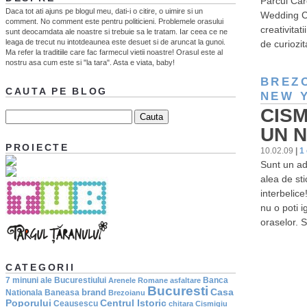
Parcul Car
Daca tot ati ajuns pe blogul meu, dati-i o citire, o uimire si un
Wedding Ca
comment. No comment este pentru politicieni. Problemele orasului
creativitat
sunt deocamdata ale noastre si trebuie sa le tratam. Iar ceea ce ne
leaga de trecut nu intotdeaunea este desuet si de aruncat la gunoi.
de curiozit
Ma refer la traditiile care fac farmecul vietii noastre! Orasul este al
nostru asa cum este si "la tara". Asta e viata, baby!
BREZ
CAUTA PE BLOG
NEW 
CISM
UN 
PROIECTE
10.02.09
|
1
Sunt un ad
alea de sti
interbelice
nu o poti 
oraselor. 
CATEGORII
7 minuni ale Bucurestiului
Banca
Arenele Romane
asfaltare
Bucuresti
Casa
brand
Nationala
Baneasa
Brezoianu
Poporului
Centrul Istoric
Ceausescu
chitara
Cismigiu