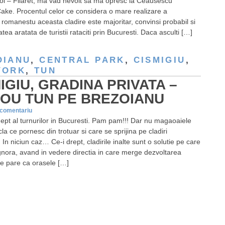
ol – Filaret, ma vad nevoit sa ma opresc la Ceausescu
7
ke. Procentul celor ce considera o mare realizare a
minuni
ii romanestu aceasta cladire este majoritar, convinsi probabil si
ale
atea aratata de turistii rataciti prin Bucuresti. Daca asculti […]
Bucurestiului…
Casa
Poporului
OIANU
,
CENTRAL PARK
,
CISMIGIU
,
YORK
,
TUN
IGIU, GRADINA PRIVATA –
NOU TUN PE BREZOIANU
 comentariu
ept al turnurilor in Bucuresti. Pam pam!!! Dar nu magaoaiele
cla ce pornesc din trotuar si care se sprijina pe cladiri
! In niciun caz… Ce-i drept, cladirile inalte sunt o solutie pe care
ignora, avand in vedere directia in care merge dezvoltarea
Se pare ca orasele […]