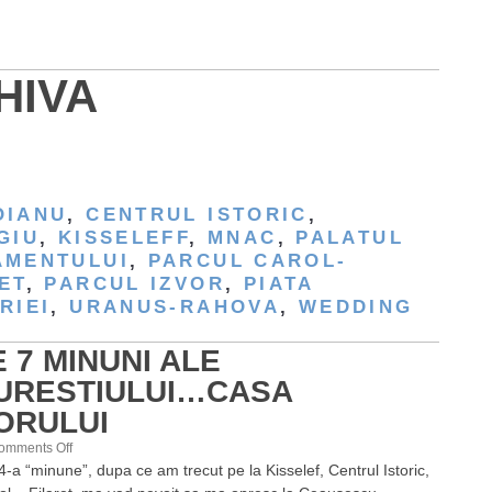
HIVA
OIANU
,
CENTRUL ISTORIC
,
GIU
,
KISSELEFF
,
MNAC
,
PALATUL
AMENTULUI
,
PARCUL CAROL-
ET
,
PARCUL IZVOR
,
PIATA
RIEI
,
URANUS-RAHOVA
,
WEDDING
 7 MINUNI ALE
URESTIULUI…CASA
ORULUI
on
omments Off
4-a “minune”, dupa ce am trecut pe la Kisselef, Centrul Istoric,
Cele