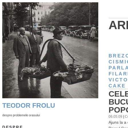
AR
BREZ
CISMI
PARL
FILAR
VICTO
CAKE
CELE
BUC
TEODOR FROLU
POP
despre problemele orasului
06.05.09
|
C
Ajuns la a 
DESPRE