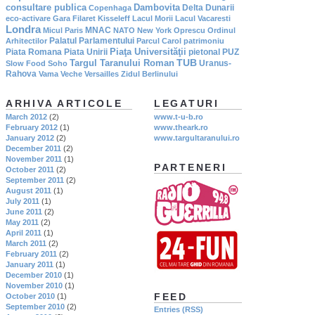
consultare publica
Dambovita
Delta Dunarii
Copenhaga
eco-activare
Gara Filaret
Kisseleff
Lacul Morii
Lacul Vacaresti
Londra
MNAC
Micul Paris
NATO
New York
Oprescu
Ordinul
Palatul Parlamentului
Arhitectilor
Parcul Carol
patrimoniu
Piaţa Universităţii
Piata Romana
Piata Unirii
pietonal
PUZ
TUB
Targul Taranului Roman
Uranus-
Slow Food
Soho
Rahova
Vama Veche
Versailles
Zidul Berlinului
ARHIVA ARTICOLE
LEGATURI
March 2012
(2)
www.t-u-b.ro
February 2012
(1)
www.theark.ro
January 2012
(2)
www.targultaranului.ro
December 2011
(2)
November 2011
(1)
PARTENERI
October 2011
(2)
September 2011
(2)
August 2011
(1)
July 2011
(1)
June 2011
(2)
May 2011
(2)
April 2011
(1)
March 2011
(2)
February 2011
(2)
January 2011
(1)
December 2010
(1)
November 2010
(1)
FEED
October 2010
(1)
September 2010
(2)
Entries (RSS)