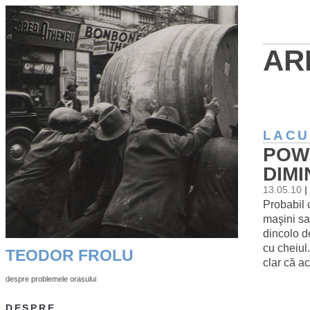
AR
LACU
POW
DIM
13.05.10
|
Probabil c
maşini sa
dincolo d
cu cheiul
TEODOR FROLU
clar că a
despre problemele orasului
DESPRE