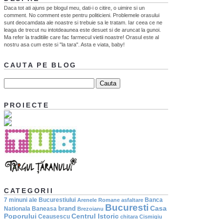
Daca tot ati ajuns pe blogul meu, dati-i o citire, o uimire si un
comment. No comment este pentru politicieni. Problemele orasului
sunt deocamdata ale noastre si trebuie sa le tratam. Iar ceea ce ne
leaga de trecut nu intotdeaunea este desuet si de aruncat la gunoi.
Ma refer la traditiile care fac farmecul vietii noastre! Orasul este al
nostru asa cum este si "la tara". Asta e viata, baby!
CAUTA PE BLOG
PROIECTE
CATEGORII
7 minuni ale Bucurestiului
Banca
Arenele Romane
asfaltare
Bucuresti
Casa
brand
Nationala
Baneasa
Brezoianu
Poporului
Centrul Istoric
Ceausescu
chitara
Cismigiu