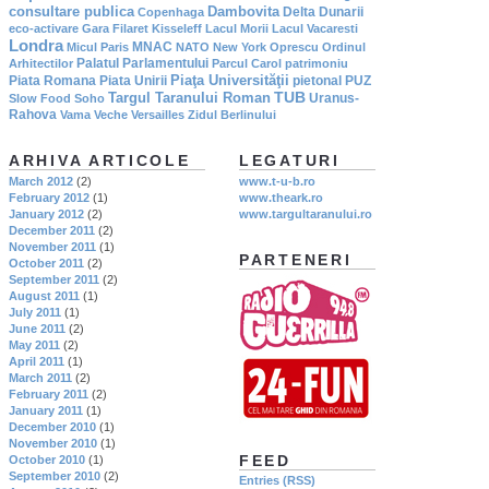
consultare publica
Dambovita
Delta Dunarii
Copenhaga
eco-activare
Gara Filaret
Kisseleff
Lacul Morii
Lacul Vacaresti
Londra
MNAC
Micul Paris
NATO
New York
Oprescu
Ordinul
Palatul Parlamentului
Arhitectilor
Parcul Carol
patrimoniu
Piaţa Universităţii
Piata Romana
Piata Unirii
pietonal
PUZ
TUB
Targul Taranului Roman
Uranus-
Slow Food
Soho
Rahova
Vama Veche
Versailles
Zidul Berlinului
ARHIVA ARTICOLE
LEGATURI
March 2012
(2)
www.t-u-b.ro
February 2012
(1)
www.theark.ro
January 2012
(2)
www.targultaranului.ro
December 2011
(2)
November 2011
(1)
PARTENERI
October 2011
(2)
September 2011
(2)
August 2011
(1)
July 2011
(1)
June 2011
(2)
May 2011
(2)
April 2011
(1)
March 2011
(2)
February 2011
(2)
January 2011
(1)
December 2010
(1)
November 2010
(1)
FEED
October 2010
(1)
September 2010
(2)
Entries (RSS)