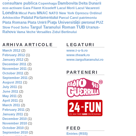
consultare publica
Dambovita
Delta Dunarii
Copenhaga
eco-activare
Gara Filaret
Kisseleff
Lacul Morii
Lacul Vacaresti
Londra
MNAC
Micul Paris
NATO
New York
Oprescu
Ordinul
Palatul Parlamentului
Arhitectilor
Parcul Carol
patrimoniu
Piaţa Universităţii
Piata Romana
Piata Unirii
pietonal
PUZ
TUB
Targul Taranului Roman
Uranus-
Slow Food
Soho
Rahova
Vama Veche
Versailles
Zidul Berlinului
ARHIVA ARTICOLE
LEGATURI
March 2012
(2)
www.t-u-b.ro
February 2012
(1)
www.theark.ro
January 2012
(2)
www.targultaranului.ro
December 2011
(2)
November 2011
(1)
PARTENERI
October 2011
(2)
September 2011
(2)
August 2011
(1)
July 2011
(1)
June 2011
(2)
May 2011
(2)
April 2011
(1)
March 2011
(2)
February 2011
(2)
January 2011
(1)
December 2010
(1)
November 2010
(1)
FEED
October 2010
(1)
September 2010
(2)
Entries (RSS)