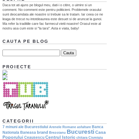
Daca tot ati ajuns pe blogul meu, dati-i o citire, o uimire si un
comment. No comment este pentru politicieni. Problemele orasului
sunt deocamdata ale noastre si trebuie sa le tratam. Iar ceea ce ne
leaga de trecut nu intotdeaunea este desuet si de aruncat la gunoi.
Ma refer la traditiile care fac farmecul vietii noastre! Orasul este al
nostru asa cum este si "la tara". Asta e viata, baby!
CAUTA PE BLOG
PROIECTE
CATEGORII
7 minuni ale Bucurestiului
Banca
Arenele Romane
asfaltare
Bucuresti
Casa
brand
Nationala
Baneasa
Brezoianu
Poporului
Centrul Istoric
Ceausescu
chitara
Cismigiu