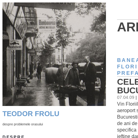
AR
BANE
FLORI
PREF
CELE
BUC
07.04.09
|
Vin Flori
aeroport 
TEODOR FROLU
Bucurestiu
de ani de
despre problemele orasului
specifica 
ieftine da
DESPRE