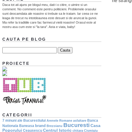
ne strang
Daca tot ati ajuns pe blogul meu, dati-i o citire, o uimire si un
comment. No comment este pentru politicieni. Problemele orasului
sunt deocamdata ale noastre si trebuie sa le tratam. Iar ceea ce ne
leaga de trecut nu intotdeaunea este desuet si de aruncat la gunoi.
Ma refer la traditiile care fac farmecul vietii noastre! Orasul este al
nostru asa cum este si "la tara". Asta e viata, baby!
CAUTA PE BLOG
PROIECTE
CATEGORII
7 minuni ale Bucurestiului
Banca
Arenele Romane
asfaltare
Bucuresti
Casa
brand
Nationala
Baneasa
Brezoianu
Poporului
Centrul Istoric
Ceausescu
chitara
Cismigiu