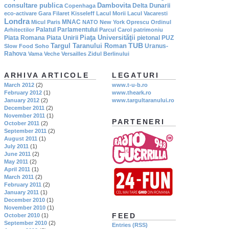
consultare publica
Dambovita
Delta Dunarii
Copenhaga
eco-activare
Gara Filaret
Kisseleff
Lacul Morii
Lacul Vacaresti
Londra
MNAC
Micul Paris
NATO
New York
Oprescu
Ordinul
Palatul Parlamentului
Arhitectilor
Parcul Carol
patrimoniu
Piaţa Universităţii
Piata Romana
Piata Unirii
pietonal
PUZ
TUB
Targul Taranului Roman
Uranus-
Slow Food
Soho
Rahova
Vama Veche
Versailles
Zidul Berlinului
ARHIVA ARTICOLE
LEGATURI
March 2012
(2)
www.t-u-b.ro
February 2012
(1)
www.theark.ro
January 2012
(2)
www.targultaranului.ro
December 2011
(2)
November 2011
(1)
PARTENERI
October 2011
(2)
September 2011
(2)
August 2011
(1)
July 2011
(1)
June 2011
(2)
May 2011
(2)
April 2011
(1)
March 2011
(2)
February 2011
(2)
January 2011
(1)
December 2010
(1)
November 2010
(1)
FEED
October 2010
(1)
September 2010
(2)
Entries (RSS)