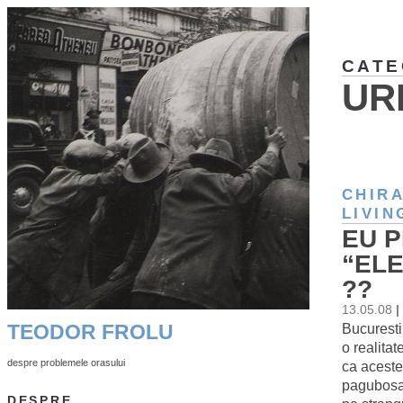
CATE
UR
CHIR
LIVI
EU P
“ELE
??
13.05.08
|
Bucuresti
TEODOR FROLU
o realita
despre problemele orasului
ca aceste
pagubosa.
DESPRE