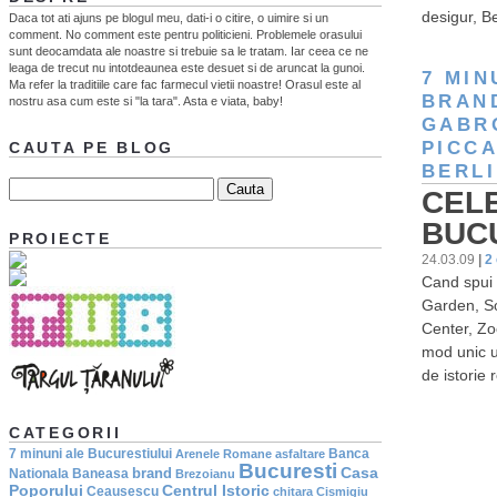
desigur, B
Daca tot ati ajuns pe blogul meu, dati-i o citire, o uimire si un
comment. No comment este pentru politicieni. Problemele orasului
sunt deocamdata ale noastre si trebuie sa le tratam. Iar ceea ce ne
leaga de trecut nu intotdeaunea este desuet si de aruncat la gunoi.
7 MIN
Ma refer la traditiile care fac farmecul vietii noastre! Orasul este al
BRAN
nostru asa cum este si "la tara". Asta e viata, baby!
GABR
PICCA
CAUTA PE BLOG
BERLI
CELE
BUCU
PROIECTE
24.03.09
|
2
Cand spui 
Garden, So
Center, Zo
mod unic un
de istorie
CATEGORII
7 minuni ale Bucurestiului
Banca
Arenele Romane
asfaltare
Bucuresti
Casa
brand
Nationala
Baneasa
Brezoianu
Poporului
Centrul Istoric
Ceausescu
chitara
Cismigiu