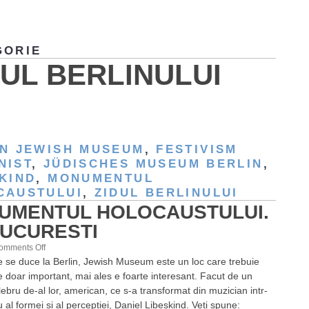
GORIE
DUL BERLINULUI
IN JEWISH MUSEUM
,
FESTIVISM
NIST
,
JÜDISCHES MUSEUM BERLIN
,
KIND
,
MONUMENTUL
CAUSTULUI
,
ZIDUL BERLINULUI
UMENTUL HOLOCAUSTULUI.
BUCURESTI
on
omments Off
e se duce la Berlin, Jewish Museum este un loc care trebuie
Monumentul
e doar important, mai ales e foarte interesant. Facut de un
Holocaustului.
lebru de-al lor, american, ce s-a transformat din muzician intr-
De
al formei si al perceptiei, Daniel Libeskind. Veti spune:
Bucuresti