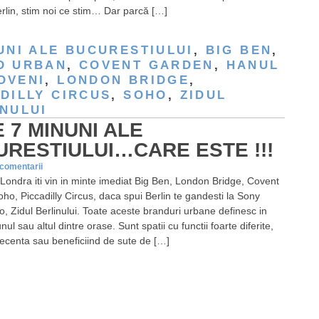
erlin, stim noi ce stim… Dar parcă […]
UNI ALE BUCURESTIULUI
,
BIG BEN
,
D URBAN
,
COVENT GARDEN
,
HANUL
OVENI
,
LONDON BRIDGE
,
DILLY CIRCUS
,
SOHO
,
ZIDUL
NULUI
 7 MINUNI ALE
RESTIULUI…CARE ESTE !!!
 comentarii
Londra iti vin in minte imediat Big Ben, London Bridge, Covent
ho, Piccadilly Circus, daca spui Berlin te gandesti la Sony
o, Zidul Berlinului. Toate aceste branduri urbane definesc in
ul sau altul dintre orase. Sunt spatii cu functii foarte diferite,
 recenta sau beneficiind de sute de […]