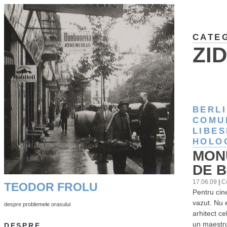
CATE
ZI
BERL
COMU
LIBES
HOLO
MON
DE 
17.06.09
|
C
TEODOR FROLU
Pentru cin
vazut. Nu 
despre problemele orasului
arhitect ce
un maestru 
DESPRE