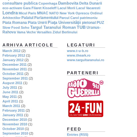
consultare publica
Dambovita
Delta Dunarii
Copenhaga
eco-activare
Gara Filaret
Kisseleff
Lacul Morii
Lacul Vacaresti
Londra
MNAC
Micul Paris
NATO
New York
Oprescu
Ordinul
Palatul Parlamentului
Arhitectilor
Parcul Carol
patrimoniu
Piaţa Universităţii
Piata Romana
Piata Unirii
pietonal
PUZ
TUB
Targul Taranului Roman
Uranus-
Slow Food
Soho
Rahova
Vama Veche
Versailles
Zidul Berlinului
ARHIVA ARTICOLE
LEGATURI
March 2012
(2)
www.t-u-b.ro
February 2012
(1)
www.theark.ro
January 2012
(2)
www.targultaranului.ro
December 2011
(2)
November 2011
(1)
PARTENERI
October 2011
(2)
September 2011
(2)
August 2011
(1)
July 2011
(1)
June 2011
(2)
May 2011
(2)
April 2011
(1)
March 2011
(2)
February 2011
(2)
January 2011
(1)
December 2010
(1)
November 2010
(1)
FEED
October 2010
(1)
September 2010
(2)
Entries (RSS)