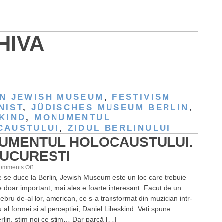
HIVA
IN JEWISH MUSEUM
,
FESTIVISM
NIST
,
JÜDISCHES MUSEUM BERLIN
,
KIND
,
MONUMENTUL
CAUSTULUI
,
ZIDUL BERLINULUI
UMENTUL HOLOCAUSTULUI.
BUCURESTI
on
omments Off
e se duce la Berlin, Jewish Museum este un loc care trebuie
Monumentul
e doar important, mai ales e foarte interesant. Facut de un
Holocaustului.
lebru de-al lor, american, ce s-a transformat din muzician intr-
De
al formei si al perceptiei, Daniel Libeskind. Veti spune:
Bucuresti
erlin, stim noi ce stim… Dar parcă […]