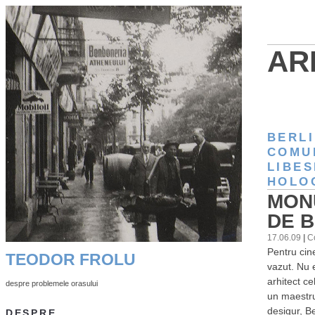
AR
BERL
COMU
LIBES
HOLO
MON
DE 
17.06.09
|
C
Pentru cin
TEODOR FROLU
vazut. Nu 
arhitect ce
despre problemele orasului
un maestru 
desigur, B
DESPRE