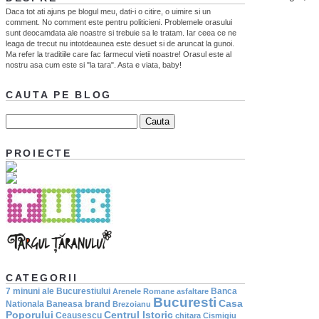
Daca tot ati ajuns pe blogul meu, dati-i o citire, o uimire si un
comment. No comment este pentru politicieni. Problemele orasului
sunt deocamdata ale noastre si trebuie sa le tratam. Iar ceea ce ne
leaga de trecut nu intotdeaunea este desuet si de aruncat la gunoi.
Ma refer la traditiile care fac farmecul vietii noastre! Orasul este al
nostru asa cum este si "la tara". Asta e viata, baby!
CAUTA PE BLOG
PROIECTE
CATEGORII
7 minuni ale Bucurestiului
Banca
Arenele Romane
asfaltare
Bucuresti
Casa
brand
Nationala
Baneasa
Brezoianu
Poporului
Centrul Istoric
Ceausescu
chitara
Cismigiu