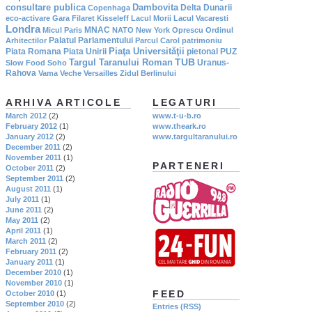
consultare publica
Dambovita
Delta Dunarii
Copenhaga
eco-activare
Gara Filaret
Kisseleff
Lacul Morii
Lacul Vacaresti
Londra
MNAC
Micul Paris
NATO
New York
Oprescu
Ordinul
Palatul Parlamentului
Arhitectilor
Parcul Carol
patrimoniu
Piaţa Universităţii
Piata Romana
Piata Unirii
pietonal
PUZ
TUB
Targul Taranului Roman
Uranus-
Slow Food
Soho
Rahova
Vama Veche
Versailles
Zidul Berlinului
ARHIVA ARTICOLE
LEGATURI
March 2012
(2)
www.t-u-b.ro
February 2012
(1)
www.theark.ro
January 2012
(2)
www.targultaranului.ro
December 2011
(2)
November 2011
(1)
PARTENERI
October 2011
(2)
September 2011
(2)
August 2011
(1)
July 2011
(1)
June 2011
(2)
May 2011
(2)
April 2011
(1)
March 2011
(2)
February 2011
(2)
January 2011
(1)
December 2010
(1)
November 2010
(1)
FEED
October 2010
(1)
September 2010
(2)
Entries (RSS)