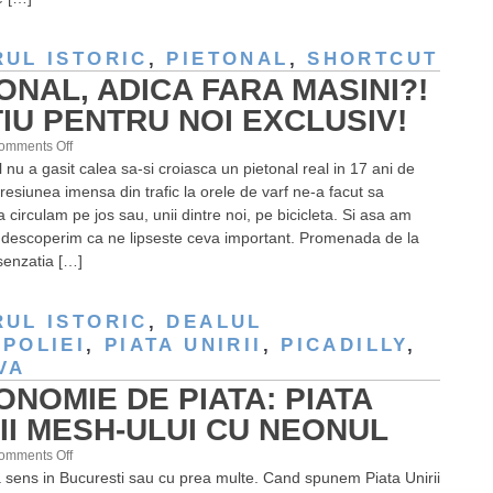
UL ISTORIC
,
PIETONAL
,
SHORTCUT
ONAL, ADICA FARA MASINI?!
IU PENTRU NOI EXCLUSIV!
on
omments Off
 nu a gasit calea sa-si croiasca un pietonal real in 17 ani de
Pietonal,
Presiunea imensa din trafic la orele de varf ne-a facut sa
adica
circulam pe jos sau, unii dintre noi, pe bicicleta. Si asa am
fara
 descoperim ca ne lipseste ceva important. Promenada de la
masini?!
 senzatia […]
Spatiu
pentru
noi
UL ISTORIC
,
DEALUL
exclusiv!
POLIEI
,
PIATA UNIRII
,
PICADILLY
,
VA
NOMIE DE PIATA: PIATA
II MESH-ULUI CU NEONUL
on
omments Off
a sens in Bucuresti sau cu prea multe. Cand spunem Piata Unirii
Ergonomie