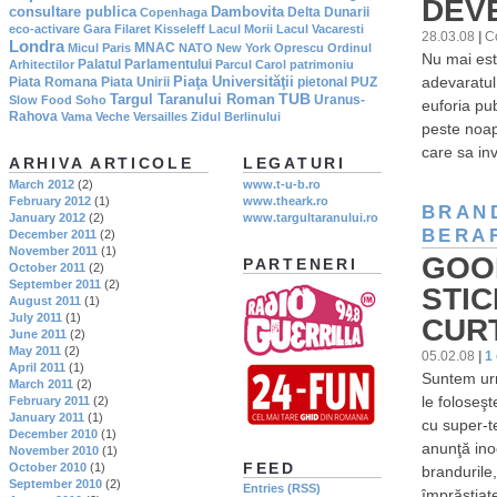
DEVE
consultare publica
Dambovita
Delta Dunarii
Copenhaga
eco-activare
Gara Filaret
Kisseleff
Lacul Morii
Lacul Vacaresti
28.03.08
|
C
Londra
MNAC
Micul Paris
NATO
New York
Oprescu
Ordinul
Nu mai est
Palatul Parlamentului
Arhitectilor
Parcul Carol
patrimoniu
adevaratul 
Piaţa Universităţii
Piata Romana
Piata Unirii
pietonal
PUZ
TUB
Targul Taranului Roman
Uranus-
Slow Food
Soho
euforia pub
Rahova
Vama Veche
Versailles
Zidul Berlinului
peste noapt
care sa in
ARHIVA ARTICOLE
LEGATURI
March 2012
(2)
www.t-u-b.ro
February 2012
(1)
www.theark.ro
BRAN
January 2012
(2)
www.targultaranului.ro
BERA
December 2011
(2)
November 2011
(1)
GOO
PARTENERI
October 2011
(2)
September 2011
(2)
STIC
August 2011
(1)
July 2011
(1)
CUR
June 2011
(2)
May 2011
(2)
05.02.08
|
1
April 2011
(1)
Suntem urm
March 2011
(2)
le foloseş
February 2011
(2)
January 2011
(1)
cu super-te
December 2010
(1)
anunţă ino
November 2010
(1)
FEED
October 2010
(1)
brandurile,
September 2010
(2)
Entries (RSS)
împrăştiat