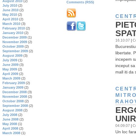
August 2010
(2)
Comments (RSS)
July 2010
(2)
June 2010
(2)
May 2010
(2)
CENTR
April 2010
(2)
PIET
March 2010
(3)
February 2010
(2)
SPAT
January 2010
(2)
December 2009
(1)
16.10.07
|
C
November 2009
(2)
Bucurestiul
October 2009
(2)
September 2009
(2)
libertate. 
August 2009
(3)
incepem sa 
July 2009
(1)
June 2009
(3)
inceput sa
May 2009
(2)
mall iti da
April 2009
(2)
March 2009
(2)
February 2009
(2)
January 2009
(2)
CENTR
December 2008
(3)
MITRO
November 2008
(2)
RAHO
October 2008
(2)
September 2008
(2)
ERGO
August 2008
(2)
July 2008
(2)
UNIR
June 2008
(2)
May 2008
(1)
04.09.07
|
C
April 2008
(2)
Un loc far
March 2008
(1)