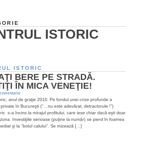
GORIE
NTRUL ISTORIC
UL ISTORIC
ŢI BERE PE STRADĂ.
IŢI ÎN MICA VENEŢIE!
 comentariu
oric, anul de graţie 2010. Pe fondul unei crize profunde a
or private în Bucureşti (“…nu este adevărat, detractorule !”)
oric s-a încins la mirajul profitului, care iese chiar dacă eşti doar
zona. Investiţiile serioase (puţine la număr) se pierd în foamea
mediat şi la ”botul calului”. Se mizează […]