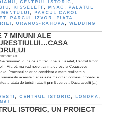
OIANU
,
CENTRUL ISTORIC
,
GIU
,
KISSELEFF
,
MNAC
,
PALATUL
AMENTULUI
,
PARCUL CAROL-
ET
,
PARCUL IZVOR
,
PIATA
RIEI
,
URANUS-RAHOVA
,
WEDDING
 7 MINUNI ALE
URESTIULUI…CASA
ORULUI
on
omments Off
4-a “minune”, dupa ce am trecut pe la Kisselef, Centrul Istoric,
Cele
ol – Filaret, ma vad nevoit sa ma opresc la Ceausescu
7
ke. Procentul celor ce considera o mare realizare a
minuni
ii romanestu aceasta cladire este majoritar, convinsi probabil si
ale
atea aratata de turistii rataciti prin Bucuresti. Daca asculti […]
Bucurestiului…
Casa
Poporului
RESTI
,
CENTRUL ISTORIC
,
LONDRA
,
ONAL
RUL ISTORIC, UN PROIECT