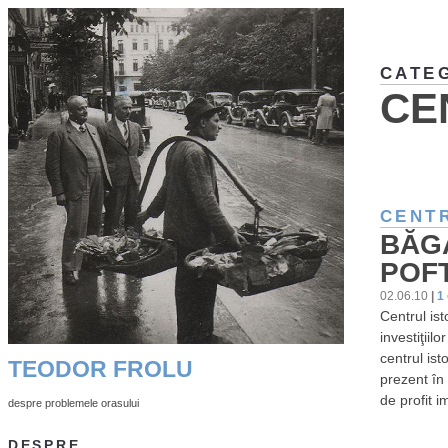
CATE
CE
CENTR
BĂGA
POFT
02.06.10
|
1
Centrul ist
investiţiil
centrul ist
TEODOR FROLU
prezent în 
de profit i
despre problemele orasului
DESPRE