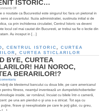
NIT ISTORIC…
on
omments Off
e o noutate ca Bucurestiul este singurul loc fara un pietonal in
Centrul
sens al cuvantului. Iluzia administratiei, sustinuta initial si de
Istoric,
lica, ca prin inchiderea circulatiei, Centrul Istoric va deveni
un
e locul cel mai cautat din Bucuresti, ar trebui sa fie o lectie din
proiect
vatam. Au inceput in […]
devenit
istoric…
D
,
CENTRUL ISTORIC
,
CURTEA
RILOR
,
CURTEA STICLARILOR
D BYE, CURTEA
LARILOR! HAI NOROC,
TEA BERARILOR!?
 comentariu
ăriţi de blestemul bancului cu doua bile, pe care americanul
te pentru fitness, neamţul inventează un dumpelstichoberteiler
hnologie inside, iar românul, încuiat cu bilele într-o cameră,
cent: pe una am pierdut-o şi una s-a stricat. Tot aşa cu
 puţine, firave şi neexploatate pe care le poţi găsi, cu greu,
e […]