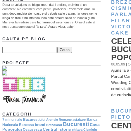
BREZ
Daca tot ati ajuns pe blogul meu, dati-i o citire, o uimire si un
CISMI
comment. No comment este pentru politicieni. Problemele orasului
sunt deocamdata ale noastre si trebuie sa le tratam. Iar ceea ce ne
PARL
leaga de trecut nu intotdeaunea este desuet si de aruncat la gunoi.
FILAR
Ma refer la traditiile care fac farmecul vietii noastre! Orasul este al
VICTO
nostru asa cum este si "la tara". Asta e viata, baby!
CAKE
CELE
CAUTA PE BLOG
BUC
POP
PROIECTE
06.05.09
|
C
Ajuns la a 
Parcul Car
Wedding Ca
creativitat
de curiozit
BUCU
CATEGORII
PIET
7 minuni ale Bucurestiului
Banca
Arenele Romane
asfaltare
CENT
Bucuresti
Casa
brand
Nationala
Baneasa
Brezoianu
Poporului
Centrul Istoric
Ceausescu
chitara
Cismigiu