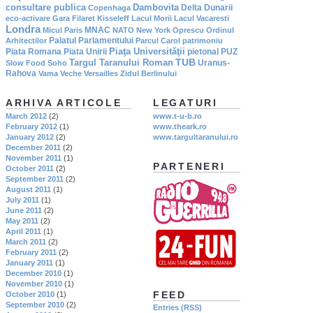
consultare publica
Dambovita
Delta Dunarii
Copenhaga
eco-activare
Gara Filaret
Kisseleff
Lacul Morii
Lacul Vacaresti
Londra
MNAC
Micul Paris
NATO
New York
Oprescu
Ordinul
Palatul Parlamentului
Arhitectilor
Parcul Carol
patrimoniu
Piaţa Universităţii
Piata Romana
Piata Unirii
pietonal
PUZ
TUB
Targul Taranului Roman
Uranus-
Slow Food
Soho
Rahova
Vama Veche
Versailles
Zidul Berlinului
ARHIVA ARTICOLE
LEGATURI
March 2012
(2)
www.t-u-b.ro
February 2012
(1)
www.theark.ro
January 2012
(2)
www.targultaranului.ro
December 2011
(2)
November 2011
(1)
PARTENERI
October 2011
(2)
September 2011
(2)
August 2011
(1)
July 2011
(1)
June 2011
(2)
May 2011
(2)
April 2011
(1)
March 2011
(2)
February 2011
(2)
January 2011
(1)
December 2010
(1)
November 2010
(1)
FEED
October 2010
(1)
September 2010
(2)
Entries (RSS)