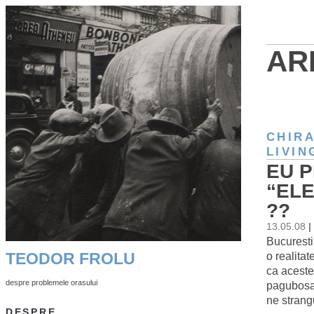
AR
CHIR
LIVI
EU P
“ELE
??
13.05.08
|
Bucuresti
o realita
TEODOR FROLU
ca aceste
despre problemele orasului
pagubosa.
ne strang
DESPRE