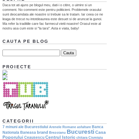
Daca tot ati ajuns pe blogul meu, dati-i o citire, o uimire si un
comment. No comment este pentru politicieni. Problemele orasului
sunt deocamdata ale noastre si trebuie sa le tratam. Iar ceea ce ne
leaga de trecut nu intotdeaunea este desuet si de aruncat la gunoi.
Ma refer la traditiile care fac farmecul vietii noastre! Orasul este al
nostru asa cum este si "la tara". Asta e viata, baby!
CAUTA PE BLOG
PROIECTE
CATEGORII
7 minuni ale Bucurestiului
Banca
Arenele Romane
asfaltare
Bucuresti
Casa
brand
Nationala
Baneasa
Brezoianu
Poporului
Centrul Istoric
Ceausescu
chitara
Cismigiu